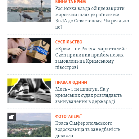
ВІЙНА ТА КРИМ
Російська влада обіцяє закрити
морський шлях українським
БпЛА до Севастополя. Чи реально
це?
СУСПІЛЬСТВО
«Крим – не Росія»: маркетплейс
Ozon припинив прийом нових
замовлень на Кримському
півострові
ПРАВА ЛЮДИНИ
Мить – і ти шпигун. Як у
кримських судах розглядають
звинувачення в держзраді
ФОТОГАЛЕРЕЇ
Краса Сімферопольського
водосховища та занедбаність
довкола