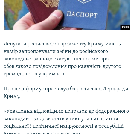
ВІДЕОУРОКИ «ELIFBE»
Русский
СВІДЧЕННЯ ОКУПАЦІЇ
Qırımtatar
УКРАЇНСЬКА ПРОБЛЕМА КРИМУ
ДОЛУЧАЙСЯ!
ІНФОГРАФІКА
Депутати російського парламенту Криму мають
намір запропонувати зміни до російського
законодавства щодо скасування норми про
Усі сайти RFE/RL
обов'язкове повідомлення про наявність другого
громадянства у кримчан.
Про це інформує прес-служба російської Держради
Криму.
«Ухвалення відповідних поправок до федерального
законодавства дозволить уникнути нагнітання
соціальної і політичної напруженості в республіці
Крим», – йдеться в повідомленні.