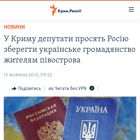
Доступність
посилання
Перейти
НОВИНИ
до
НОВИНИ
У Криму депутати просять Росію
основного
ВОДА.КРИМ
матеріалу
зберегти українське громадянство
ВІДЕО ТА ФОТО
Перейти
жителям півострова
до
ПОЛІТИКА
основної
15 жовтень 2015, 09:22
БЛОГИ
навігації
Перейти
Поділитись
Читати без VPN
ПОГЛЯД
до
ІНТЕРВ'Ю
пошуку
ВСЕ ЗА ДЕНЬ
СПЕЦПРОЕКТИ
ЯК ОБІЙТИ БЛОКУВАННЯ
ДЕПОРТАЦІЯ