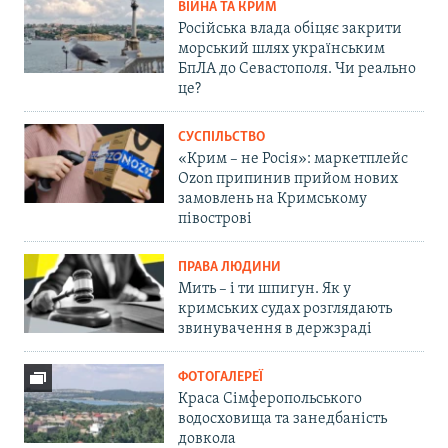
ВІЙНА ТА КРИМ
Російська влада обіцяє закрити
морський шлях українським
БпЛА до Севастополя. Чи реально
це?
СУСПІЛЬСТВО
«Крим – не Росія»: маркетплейс
Ozon припинив прийом нових
замовлень на Кримському
півострові
ПРАВА ЛЮДИНИ
Мить – і ти шпигун. Як у
кримських судах розглядають
звинувачення в держзраді
ФОТОГАЛЕРЕЇ
Краса Сімферопольського
водосховища та занедбаність
довкола