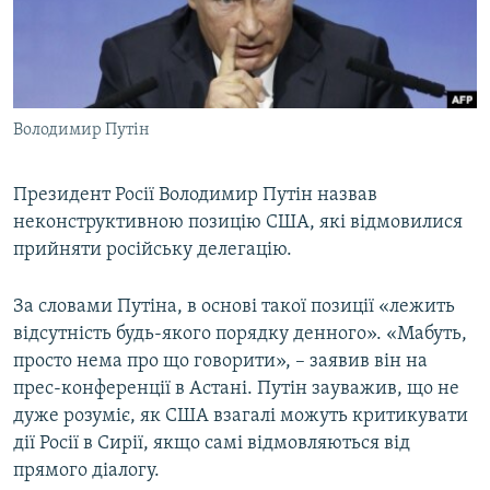
ВІДЕОУРОКИ «ELIFBE»
Русский
СВІДЧЕННЯ ОКУПАЦІЇ
Qırımtatar
УКРАЇНСЬКА ПРОБЛЕМА КРИМУ
Володимир Путін
ДОЛУЧАЙСЯ!
ІНФОГРАФІКА
Президент Росії Володимир Путін назвав
неконструктивною позицію США, які відмовилися
Усі сайти RFE/RL
прийняти російську делегацію.
За словами Путіна, в основі такої позиції «лежить
відсутність будь-якого порядку денного». «Мабуть,
просто нема про що говорити», – заявив він на
прес-конференції в Астані. Путін зауважив, що не
дуже розуміє, як США взагалі можуть критикувати
дії Росії в Сирії, якщо самі відмовляються від
прямого діалогу.