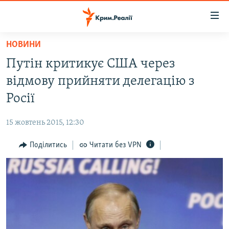
Доступність
посилання
Перейти
НОВИНИ
до
НОВИНИ
Путін критикує США через
основного
ВОДА.КРИМ
матеріалу
відмову прийняти делегацію з
ВІДЕО ТА ФОТО
Перейти
Росії
до
ПОЛІТИКА
основної
15 жовтень 2015, 12:30
БЛОГИ
навігації
Перейти
Поділитись
Читати без VPN
ПОГЛЯД
до
ІНТЕРВ'Ю
пошуку
ВСЕ ЗА ДЕНЬ
СПЕЦПРОЕКТИ
ЯК ОБІЙТИ БЛОКУВАННЯ
ДЕПОРТАЦІЯ