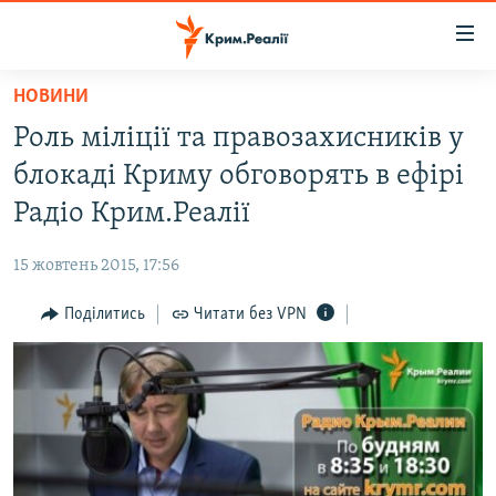
Доступність
посилання
Перейти
НОВИНИ
до
НОВИНИ
Роль міліції та правозахисників у
основного
ВОДА.КРИМ
матеріалу
блокаді Криму обговорять в ефірі
ВІДЕО ТА ФОТО
Перейти
Радіо Крим.Реалії
до
ПОЛІТИКА
основної
15 жовтень 2015, 17:56
БЛОГИ
навігації
Перейти
Поділитись
Читати без VPN
ПОГЛЯД
до
ІНТЕРВ'Ю
пошуку
ВСЕ ЗА ДЕНЬ
СПЕЦПРОЕКТИ
ЯК ОБІЙТИ БЛОКУВАННЯ
ДЕПОРТАЦІЯ