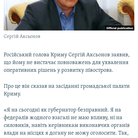
ВІДЕОУРОКИ «ELIFBE»
Русский
СВІДЧЕННЯ ОКУПАЦІЇ
Qırımtatar
УКРАЇНСЬКА ПРОБЛЕМА КРИМУ
Сергій Аксьонов
ДОЛУЧАЙСЯ!
ІНФОГРАФІКА
Російський голова Криму Сергій Аксьонов заявив,
що йому не вистачає повноважень для ухвалення
Усі сайти RFE/RL
оперативних рішень у розвитку півострова.
Про це він сказав на засіданні громадської палати
Криму.
«Я на сьогодні як губернатор безправний. Я на
федералів жодного взагалі не маю впливу, ні на
силовиків, навіть керівникам виконавчих органів
влади на місцях я догану не можу оголосити. Так,