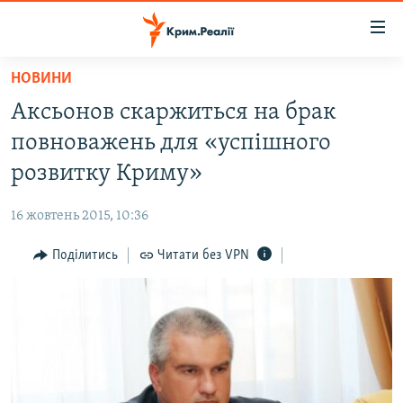
Доступність
посилання
Перейти
НОВИНИ
до
НОВИНИ
Аксьонов скаржиться на брак
основного
ВОДА.КРИМ
матеріалу
повноважень для «успішного
ВІДЕО ТА ФОТО
Перейти
розвитку Криму»
до
ПОЛІТИКА
основної
16 жовтень 2015, 10:36
БЛОГИ
навігації
Перейти
Поділитись
Читати без VPN
ПОГЛЯД
до
ІНТЕРВ'Ю
пошуку
ВСЕ ЗА ДЕНЬ
СПЕЦПРОЕКТИ
ЯК ОБІЙТИ БЛОКУВАННЯ
ДЕПОРТАЦІЯ