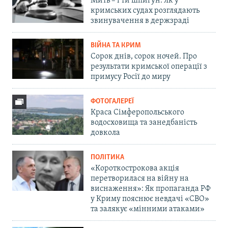
Мить – і ти шпигун. Як у
кримських судах розглядають
звинувачення в держзраді
ВІЙНА ТА КРИМ
Сорок днів, сорок ночей. Про
результати кримської операції з
примусу Росії до миру
ФОТОГАЛЕРЕЇ
Краса Сімферопольського
водосховища та занедбаність
довкола
ПОЛІТИКА
«Короткострокова акція
перетворилася на війну на
виснаження»: Як пропаганда РФ
у Криму пояснює невдачі «СВО»
та залякує «мінними атаками»