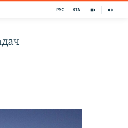
РУС
КТА
адач