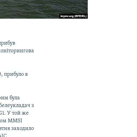
прибув
моніторингова
, прибуло в
рим була
белеукладач з
1. У той же
ером MMSI
овтня заходило
АІС