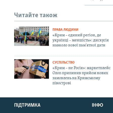
Читайте також
ПРАВА ЛЮДИНИ
«Крим – єдиний регіон, де
українці – меншість»: дискусія
навколо нової пам'ятної дати
СУСПІЛЬСТВО
«Крим – не Росія»: маркетплейс
Ozon припинив прийом нових
замовлень на Кримському
півострові
Русский
ПІДТРИМКА
ІНФО
Qırımtatar