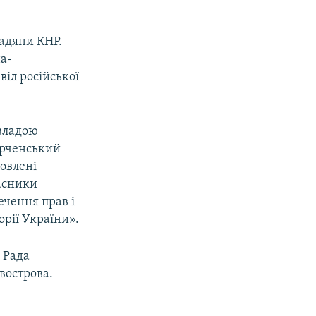
адяни КНР.
а-
віл російської
 владою
Керченський
новлені
асники
ечення прав і
рії України».
 Рада
вострова.