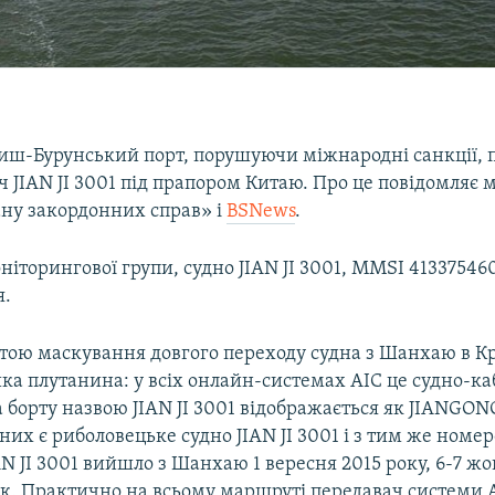
миш-Бурунський порт, порушуючи міжнародні санкції, 
 JIAN JI 3001 під прапором Китаю. Про це повідомляє 
ну закордонних справ» і
BSNews
.
іторингової групи, судно JIAN JI 3001, MMSI 413375460
я.
етою маскування довгого переходу судна з Шанхаю в К
ка плутанина: у всіх онлайн-системах АІС це судно-ка
борту назвою JIAN JI 3001 відображається як JIANGONG
аних є риболовецьке судно JIAN JI 3001 і з тим же ном
AN JI 3001 вийшло з Шанхаю 1 вересня 2015 року, 6-7 ж
ьк. Практично на всьому маршруті передавач системи 