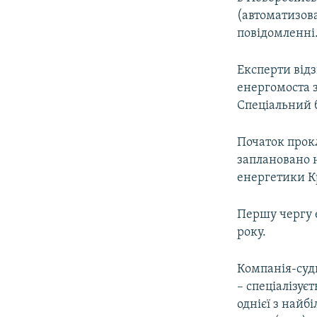
(автоматизова
повідомленні
Експерти від
енергомоста 
Спеціальний 
Початок прок
заплановано н
енергетики Кр
Першу чергу е
року.
Компанія-судн
– спеціалізуєт
однієї з найб