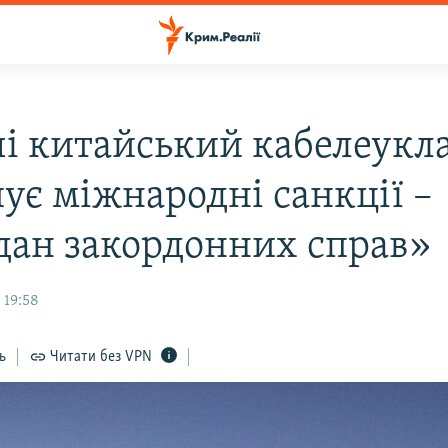
чі китайський кабелеукл
ує міжнародні санкції –
ан закордонних справ»
 19:58
ь
Читати без VPN