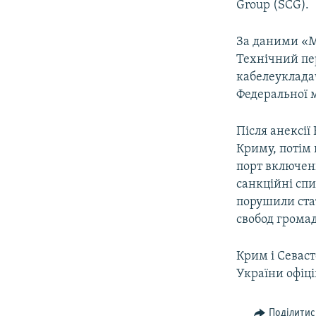
Group (SCG).
За даними «М
Технічний пе
кабелеукладач
Федеральної м
Після анексі
Криму, потім 
порт включени
санкційні сп
порушили ста
свобод грома
Крим і Севаст
України офіці
Поділитис