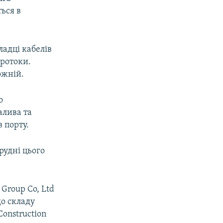
ься в
адці кабелів
протоки.
ожній.
о
алива та
 порту.
рудні цього
 Group Co, Ltd
до складу
onstruction