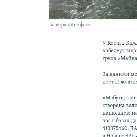
Ілюстраційне фото
У Керчі в Ка
кабелеукладач
група «Майда
За даними мон
порт 11 жовтн
«Мабуть, з м
створена вели
написаною на 
час в базах д
413375460. JI
в Новоросійс