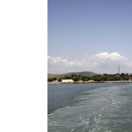
ВІДЕОУРОКИ «ELIFBE»
СВІДЧЕННЯ ОКУПАЦІЇ
УКРАЇНСЬКА ПРОБЛЕМА КРИМУ
ІНФОГРАФІКА