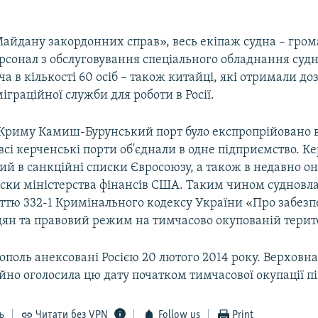
айдану закордонних справ», весь екіпаж судна – гром
рсонал з обслуговування спеціального обладнання судн
а в кількості 60 осіб – також китайці, які отримали доз
іграційної служби для роботи в Росії.
ї Криму Камиш-Бурунський порт було експропрійовано
всі керченські порти об'єднали в одне підприємство. 
й в санкційні списки Євросоюзу, а також в недавно о
иски міністерства фінансів США. Таким чином судновл
ттю 332-1 Кримінального кодексу України «Про забезп
дян та правовий режим на тимчасово окупованій терито
ополь анексовані Росією 20 лютого 2014 року. Верховна
йно оголосила цю дату початком тимчасової окупації пі
ь
Читати без VPN
Follow us
Print