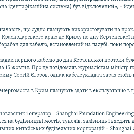
на ідентифікаційна система) був відключений», – йдет
.
значають, що судно планують використовувати на прокл
з Краснодарського краю до Криму по дну Керченської 
барабан для кабелю, встановлений на палубі, поки пор
ладки першого кабелю до дна Керченської протоки бул
а 15 жовтня. Про це повідомляв журналістам міністр п
иму Сергій Єгоров, однак кабелеукладач зараз стоїть в
нергомоста в Крим планують здати в експлуатацію в г
овласник і оператор – Shanghai Foundation Engineering
ься на будівництві мостів, тунелів, залізниць і входить 
ільших китайських будівельних корпорацій – Shanghai C