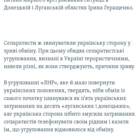
питань мирного врегулювання ситуації в
Донецькій і Луганській областях Ірина Геращенко.
Сепаратисти ж звинуватили українську сторону у
зриві обміну. При цьому обидва сепаратистські
угруповання, визнані в Україні терористичними,
навели різні, як вони стверджують, причини зриву.
В угрупованні «ЛНР», яке й мало повернути
українських полонених, твердять, ніби обмін із
самого початку планувався як п’ять українських
затриманих на десять «луганських і донецьких»,
але українська сторона нібито змусила затриманих
сепаратистів телефонувати своїм рідним і казати
їм, що угруповання відмовилося від обміну.