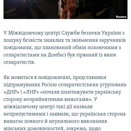
ВІДЕОУРОКИ «ELIFBE»
Русский
СВІДЧЕННЯ ОКУПАЦІЇ
Qırımtatar
УКРАЇНСЬКА ПРОБЛЕМА КРИМУ
У Міжвідомчому центрі Служби безпеки України з
ДОЛУЧАЙСЯ!
ІНФОГРАФІКА
пошуку безвісти зниклих та звільнення заручників
повідомили, що планований обмін полоненими з
сепаратистами на Донбасі був зірваний із вини
сепаратистів.
Усі сайти RFE/RL
Як мовиться в повідомленні, представники
підтримуваних Росією сепаратистських угруповань
«ДНР» і «ЛНР» «почали шантажувати українську
сторону неприйнятними вимогами». У
міжвідомчому центрі такі дії назвали
неприпустимими і заявили, що українська сторона
вимагає повного й неухильного виконання
мінських домовленостей, зокрема, щодо