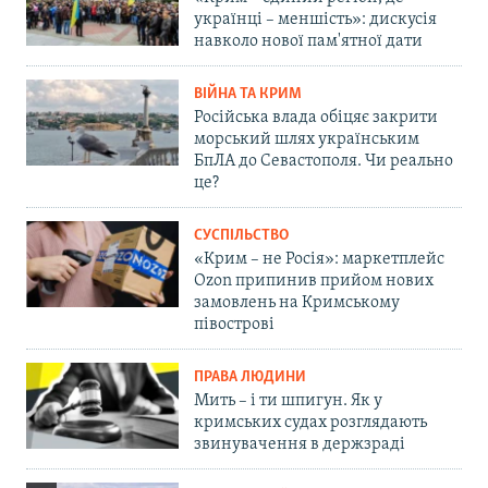
українці – меншість»: дискусія
навколо нової пам'ятної дати
ВІЙНА ТА КРИМ
Російська влада обіцяє закрити
морський шлях українським
БпЛА до Севастополя. Чи реально
це?
СУСПІЛЬСТВО
«Крим – не Росія»: маркетплейс
Ozon припинив прийом нових
замовлень на Кримському
півострові
ПРАВА ЛЮДИНИ
Мить – і ти шпигун. Як у
кримських судах розглядають
звинувачення в держзраді