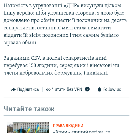
Натомість в угрупованні «ДНР» висунули цілком
іншу версію: ніби українська сторона, з якою було
домовлено про обмін шести її полонених на десять
сепаратистів, останньої миті стала вимагати
віддати їй вісім полонених і тим самим буцімто
зірвала обмін.
За даними СБУ, в полоні сепаратистів нині
перебуває 153 людини, серед яких і військові чи
члени добровольчих формувань, і цивільні.
Поділитись
Читати без VPN
Follow us
Читайте також
ПРАВА ЛЮДИНИ
«Крим – єдиний регіон, де