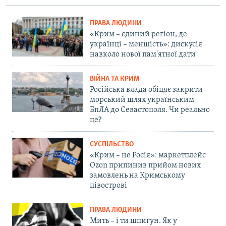
ПРАВА ЛЮДИНИ
«Крим – єдиний регіон, де
українці – меншість»: дискусія
навколо нової пам'ятної дати
ВІЙНА ТА КРИМ
Російська влада обіцяє закрити
морський шлях українським
БпЛА до Севастополя. Чи реально
це?
СУСПІЛЬСТВО
«Крим – не Росія»: маркетплейс
Ozon припинив прийом нових
замовлень на Кримському
півострові
ПРАВА ЛЮДИНИ
Мить – і ти шпигун. Як у