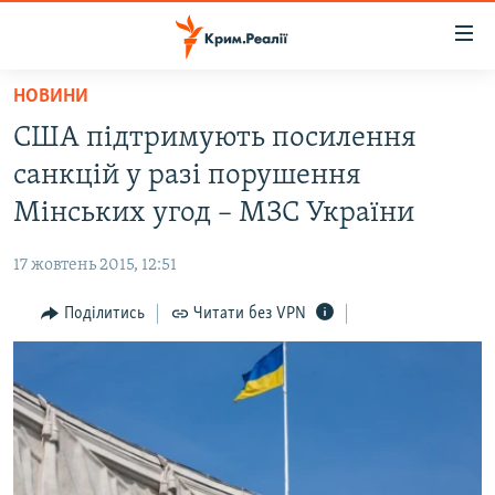
Доступність
посилання
Перейти
НОВИНИ
до
НОВИНИ
США підтримують посилення
основного
ВОДА.КРИМ
матеріалу
санкцій у разі порушення
ВІДЕО ТА ФОТО
Перейти
Мінських угод – МЗС України
до
ПОЛІТИКА
основної
17 жовтень 2015, 12:51
БЛОГИ
навігації
Перейти
Поділитись
Читати без VPN
ПОГЛЯД
до
ІНТЕРВ'Ю
пошуку
ВСЕ ЗА ДЕНЬ
СПЕЦПРОЕКТИ
ЯК ОБІЙТИ БЛОКУВАННЯ
ДЕПОРТАЦІЯ