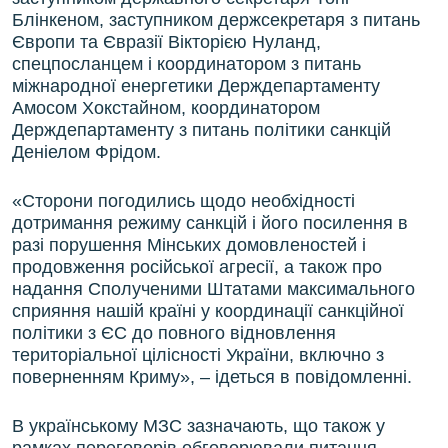
Блінкеном, заступником держсекретаря з питань
Європи та Євразії Вікторією Нуланд,
спецпосланцем і координатором з питань
міжнародної енергетики Держдепартаменту
Амосом Хокстайном, координатором
Держдепартаменту з питань політики санкцій
Деніелом Фрідом.
«Сторони погодились щодо необхідності
дотримання режиму санкцій і його посилення в
разі порушення Мінських домовленостей і
продовження російської агресії, а також про
надання Сполученими Штатами максимального
сприяння нашій країні у координації санкційної
політики з ЄС до повного відновлення
територіальної цілісності України, включно з
поверненням Криму», – ідеться в повідомленні.
В українському МЗС зазначають, що також у