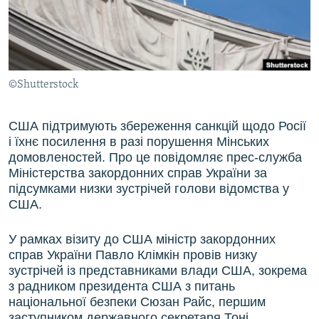
ВІДЕОУРОКИ «ELIFBE»
Русский
СВІДЧЕННЯ ОКУПАЦІЇ
Qırımtatar
УКРАЇНСЬКА ПРОБЛЕМА КРИМУ
©Shutterstock
ДОЛУЧАЙСЯ!
ІНФОГРАФІКА
США підтримують збереження санкцій щодо Росії
і їхнє посилення в разі порушення Мінських
Усі сайти RFE/RL
домовленостей. Про це повідомляє прес-служба
Міністерства закордонних справ України за
підсумками низки зустрічей голови відомства у
США.
У рамках візиту до США міністр закордонних
справ України Павло Клімкін провів низку
зустрічей із представниками влади США, зокрема
з радником президента США з питань
національної безпеки Сюзан Райс, першим
заступником державного секретаря Тоні