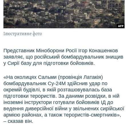
ВІДЕОУРОКИ «ELIFBE»
Русский
СВІДЧЕННЯ ОКУПАЦІЇ
Qırımtatar
УКРАЇНСЬКА ПРОБЛЕМА КРИМУ
Ілюстративне фото
ДОЛУЧАЙСЯ!
ІНФОГРАФІКА
Представник Міноборони Росії Ігор Конашенков
заявляє, що російський бомбардувальник знищив
Усі сайти RFE/RL
у Сирії базу для підготовки бойовиків.
«На околицях Сальми (провінція Латакія)
бомбардувальник Су-24М здійснив удар по
окремій будівлі, в якій розташовувалась база
підготовки терористів. За даними розвідки, в ній
іноземні інструктори готували бойовиків ІД до
ведення диверсійної війни у звільнених сирійської
армією районах, а також терористів-смертників»,
– сказав він.