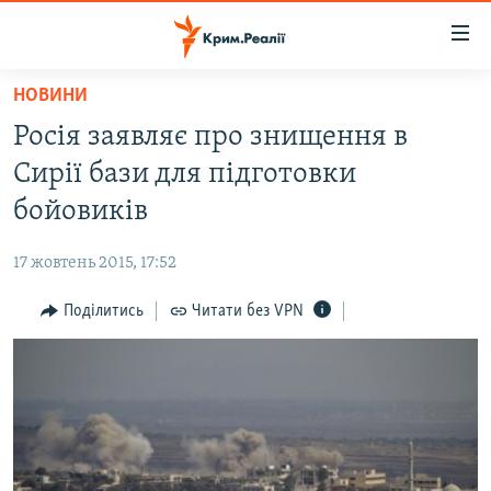
Доступність
посилання
Перейти
НОВИНИ
до
НОВИНИ
Росія заявляє про знищення в
основного
ВОДА.КРИМ
матеріалу
Сирії бази для підготовки
ВІДЕО ТА ФОТО
Перейти
бойовиків
до
ПОЛІТИКА
основної
17 жовтень 2015, 17:52
БЛОГИ
навігації
Перейти
Поділитись
Читати без VPN
ПОГЛЯД
до
ІНТЕРВ'Ю
пошуку
ВСЕ ЗА ДЕНЬ
СПЕЦПРОЕКТИ
ЯК ОБІЙТИ БЛОКУВАННЯ
ДЕПОРТАЦІЯ