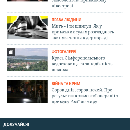
замовлень на Кримському
півострові
ПРАВА ЛЮДИНИ
Мить – і ти шпигун. Як у
кримських судах розглядають
звинувачення в держзраді
ФОТОГАЛЕРЕЇ
Краса Сімферопольського
водосховища та занедбаність
довкола
ВІЙНА ТА КРИМ
Сорок днів, сорок ночей. Про
результати кримської операції з
примусу Росії до миру
ДОЛУЧАЙСЯ!