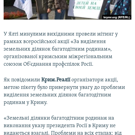
ВІДЕОУРОКИ «ELIFBE»
Русский
СВІДЧЕННЯ ОКУПАЦІЇ
Qırımtatar
УКРАЇНСЬКА ПРОБЛЕМА КРИМУ
У Ялті минулими вихідними провели мітинг у
ДОЛУЧАЙСЯ!
ІНФОГРАФІКА
рамках всеросійської акції «За виділення
земельних ділянок багатодітним родинам»,
організованої кримським міжрегіональним
союзом Об'єднання профспілок Росії.
Усі сайти RFE/RL
Як повідомили
Крим.Реалії
організатори акції,
метою пікету було привернути увагу до проблеми
виділення земельних ділянок багатодітним
родинам у Криму.
«Земельні ділянки багатодітним родинам на
виконання указу президента Росії в Криму не
видаються взагалі. Проблеми на всіх етапах: від