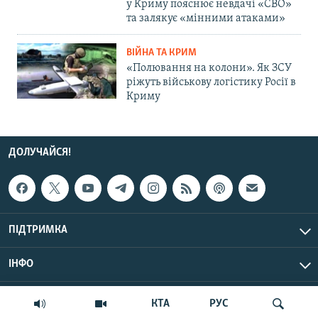
у Криму пояснює невдачі «СВО»
та залякує «мінними атаками»
ВІЙНА ТА КРИМ
«Полювання на колони». Як ЗСУ
ріжуть військову логістику Росії в
Криму
ДОЛУЧАЙСЯ!
ПІДТРИМКА
ІНФО
© Крим.Реалії, 2026 | Усі права застережено.
КТА
РУС