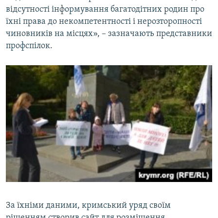
відсутності інформування багатодітних родин про
їхні права до некомпетентності і нерозторопності
чиновників на місцях», – зазначають представники
профспілок.
За їхніми даними, кримський уряд своїм
рішенням створив сайт для розміщення