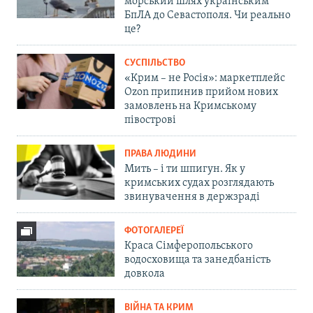
морський шлях українським
БпЛА до Севастополя. Чи реально
це?
СУСПІЛЬСТВО
«Крим – не Росія»: маркетплейс
Ozon припинив прийом нових
замовлень на Кримському
півострові
ПРАВА ЛЮДИНИ
Мить – і ти шпигун. Як у
кримських судах розглядають
звинувачення в держзраді
ФОТОГАЛЕРЕЇ
Краса Сімферопольського
водосховища та занедбаність
довкола
ВІЙНА ТА КРИМ