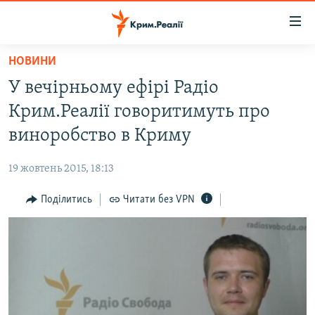
Доступність
посилання
Перейти
НОВИНИ
до
НОВИНИ
У вечірньому ефірі Радіо
основного
ВОДА.КРИМ
матеріалу
Крим.Реалії говоритимуть про
ВІДЕО ТА ФОТО
Перейти
виноробство в Криму
до
ПОЛІТИКА
основної
19 жовтень 2015, 18:13
БЛОГИ
навігації
Перейти
Поділитись
Читати без VPN
ПОГЛЯД
до
ІНТЕРВ'Ю
пошуку
ВСЕ ЗА ДЕНЬ
СПЕЦПРОЕКТИ
ЯК ОБІЙТИ БЛОКУВАННЯ
ДЕПОРТАЦІЯ