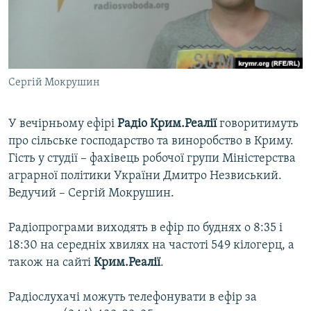
ВІДЕОУРОКИ «ELIFBE»
Русский
СВІДЧЕННЯ ОКУПАЦІЇ
Qırımtatar
УКРАЇНСЬКА ПРОБЛЕМА КРИМУ
Сергій Мокрушин
ДОЛУЧАЙСЯ!
ІНФОГРАФІКА
У вечірньому ефірі
Радіо Крим.Реалії
говоритимуть
про сільське господарство та виноробство в Криму.
Усі сайти RFE/RL
Гість у студії – фахівець робочої групи Міністерства
аграрної політики України Дмитро Незвиський.
Ведучий – Сергій Мокрушин.
Радіопрограми виходять в ефір по буднях о 8:35 і
18:30 на середніх хвилях на частоті 549 кілогерц, а
також на сайті
Крим.Реалії
.
Радіослухачі можуть телефонувати в ефір за