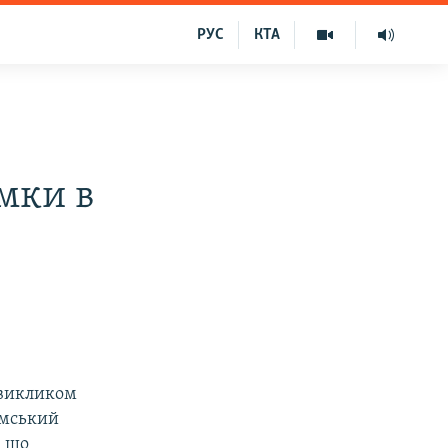
РУС
КТА
мки в
я викликом
имський
, що