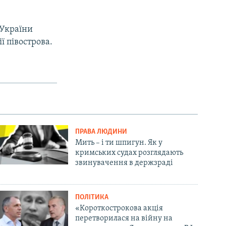
 України
ї півострова.
ПРАВА ЛЮДИНИ
Мить – і ти шпигун. Як у
кримських судах розглядають
звинувачення в держзраді
ПОЛІТИКА
«Короткострокова акція
перетворилася на війну на