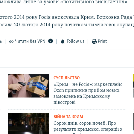
 можлива лише за умови «позитивного висвітлення».
ютого 2014 року Росія анексувала Крим. Верховна Рада
осила 20 лютого 2014 року початком тимчасової окупаці
ь
Читати без VPN
Follow us
Print
СУСПІЛЬСТВО
«Крим – не Росія»: маркетплейс
Ozon припинив прийом нових
замовлень на Кримському
півострові
ВІЙНА ТА КРИМ
Сорок днів, сорок ночей. Про
результати кримської операції з