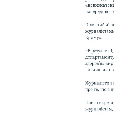
ВІДЕОУРОКИ «ELIFBE»
«невизначені
СВІДЧЕННЯ ОКУПАЦІЇ
попереднього
УКРАЇНСЬКА ПРОБЛЕМА КРИМУ
Головний ліка
ІНФОГРАФІКА
журналістами
Криму».
«В результат
департаменту 
здоров'я» вир
викликали пол
Журналісти за
про те, що в 
Прес-секрета
журналістам,