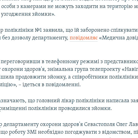
 особи з камерами не можуть заходити на територію м
 узгодження зйомки».
р поліклініки №1 заявила, що їй заборонено спілкувати
 без дозволу департаменту,
повідомляє
«Медична дові
і, переговоривши в телефонному режимі з представник
охорони здоров'я, знімальна група телепроекту «Наві
ішила продовжити зйомку, а співробітники поліклінік
іцію», – ідеться в повідомленні.
значають, що головний лікар поліклініки написала зая
приміщенні поліклініки проводилися зйомки.
р департаменту охорони здоров'я Севастополя Олег Лав
 що роботу ЗМІ необхідно погоджувати з відомством, 