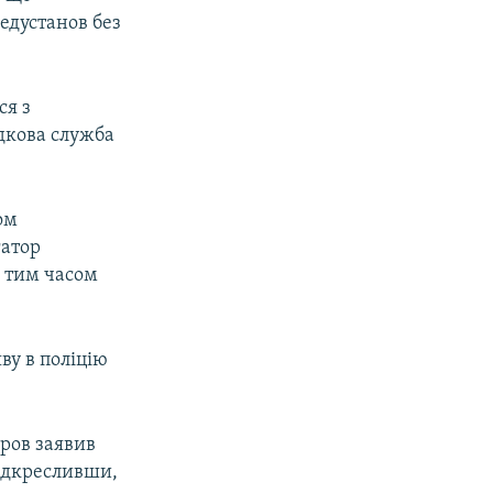
едустанов без
ся з
дкова служба
ом
гатор
и тим часом
ву в поліцію
ров заявив
підкресливши,