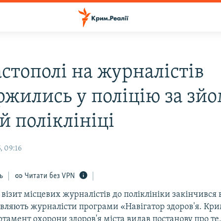
астополі на журналістів
ржились у поліцію за зйо
й поліклініці
, 09:16
ь
Читати без VPN
 візит місцевих журналістів до поліклініки закінчивс
аявляють журналісти програми «Навігатор здоров'я. Кр
ртамент охорони здоров'я міста видав постанову про те