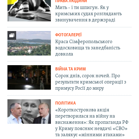
ПРАВА ЛЮДИНИ
Мить – і ти шпигун. Як у
кримських судах розглядають
звинувачення в держзраді
ФОТОГАЛЕРЕЇ
Краса Сімферопольського
водосховища та занедбаність
довкола
ВІЙНА ТА КРИМ
Сорок днів, сорок ночей. Про
результати кримської операції з
примусу Росії до миру
ПОЛІТИКА
«Короткострокова акція
перетворилася на війну на
виснаження»: Як пропаганда РФ
у Криму пояснює невдачі «СВО»
та залякує «мінними атаками»