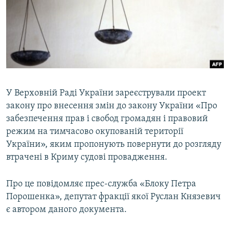
ВІДЕОУРОКИ «ELIFBE»
Русский
СВІДЧЕННЯ ОКУПАЦІЇ
Qırımtatar
УКРАЇНСЬКА ПРОБЛЕМА КРИМУ
ДОЛУЧАЙСЯ!
ІНФОГРАФІКА
У Верховній Раді України зареєстрували проект
закону про внесення змін до закону України «Про
Усі сайти RFE/RL
забезпечення прав і свобод громадян і правовий
режим на тимчасово окупованій території
України», яким пропонують повернути до розгляду
втрачені в Криму судові провадження.
Про це повідомляє прес-служба «Блоку Петра
Порошенка», депутат фракції якої Руслан Князевич
є автором даного документа.