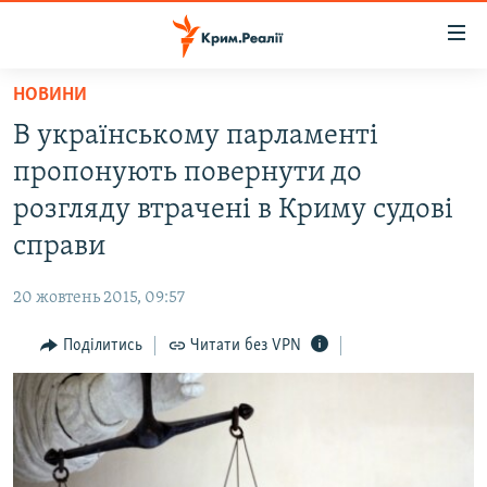
Доступність
посилання
Перейти
НОВИНИ
до
НОВИНИ
В українському парламенті
основного
ВОДА.КРИМ
матеріалу
пропонують повернути до
ВІДЕО ТА ФОТО
Перейти
розгляду втрачені в Криму судові
до
ПОЛІТИКА
справи
основної
БЛОГИ
навігації
20 жовтень 2015, 09:57
Перейти
ПОГЛЯД
до
Поділитись
Читати без VPN
ІНТЕРВ'Ю
пошуку
ВСЕ ЗА ДЕНЬ
СПЕЦПРОЕКТИ
ЯК ОБІЙТИ БЛОКУВАННЯ
ДЕПОРТАЦІЯ