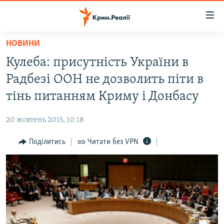
Доступність
посилання
Перейти
НОВИНИ
до
НОВИНИ
Кулеба: присутність України в
основного
ВОДА.КРИМ
матеріалу
Радбезі ООН не дозволить піти в
ВІДЕО ТА ФОТО
Перейти
тінь питанням Криму і Донбасу
до
ПОЛІТИКА
основної
20 жовтень 2015, 10:18
БЛОГИ
навігації
Перейти
Поділитись
Читати без VPN
ПОГЛЯД
до
ІНТЕРВ'Ю
пошуку
ВСЕ ЗА ДЕНЬ
СПЕЦПРОЕКТИ
ЯК ОБІЙТИ БЛОКУВАННЯ
ДЕПОРТАЦІЯ