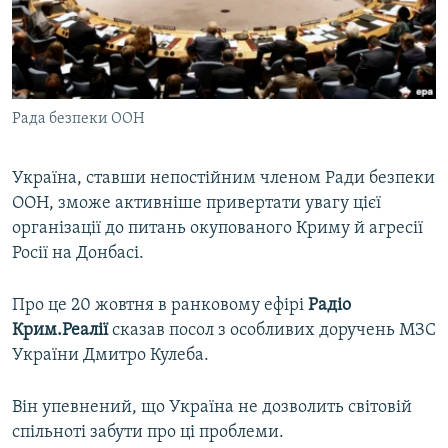
ВІДЕОУРОКИ «ELIFBE»
Русский
СВІДЧЕННЯ ОКУПАЦІЇ
Qırımtatar
УКРАЇНСЬКА ПРОБЛЕМА КРИМУ
Рада безпеки ООН
ДОЛУЧАЙСЯ!
ІНФОГРАФІКА
Україна, ставши непостійним членом Ради безпеки
ООН, зможе активніше привертати увагу цієї
Усі сайти RFE/RL
організації до питань окупованого Криму й агресії
Росії на Донбасі.
Про це 20 жовтня в ранковому ефірі
Радіо
Крим.Реалії
сказав посол з особливих доручень МЗС
України Дмитро Кулеба.
Він упевнений, що Україна не дозволить світовій
спільноті забути про ці проблеми.