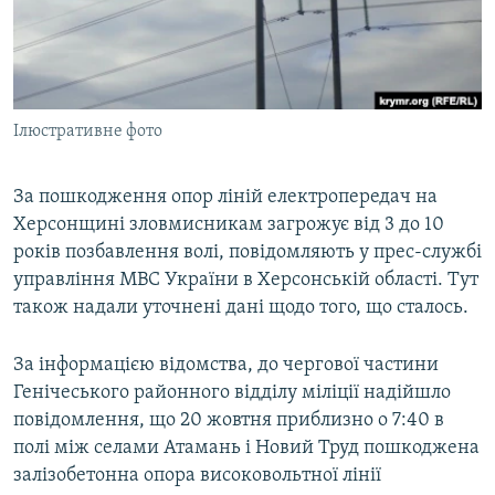
ВІДЕОУРОКИ «ELIFBE»
Русский
СВІДЧЕННЯ ОКУПАЦІЇ
Qırımtatar
УКРАЇНСЬКА ПРОБЛЕМА КРИМУ
Ілюстративне фото
ДОЛУЧАЙСЯ!
ІНФОГРАФІКА
За пошкодження опор ліній електропередач на
Херсонщині зловмисникам загрожує від 3 до 10
Усі сайти RFE/RL
років позбавлення волі, повідомляють у прес-службі
управління МВС України в Херсонській області. Тут
також надали уточнені дані щодо того, що сталось.
За інформацією відомства, до чергової частини
Генічеського районного відділу міліції надійшло
повідомлення, що 20 жовтня приблизно о 7:40 в
полі між селами Атамань і Новий Труд пошкоджена
залізобетонна опора високовольтної лінії