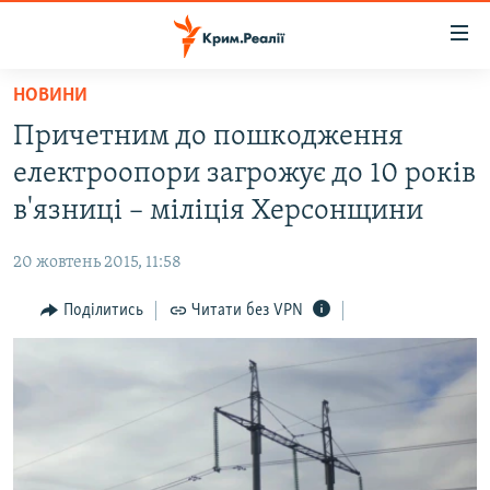
Доступність
посилання
Перейти
НОВИНИ
до
НОВИНИ
Причетним до пошкодження
основного
ВОДА.КРИМ
матеріалу
електроопори загрожує до 10 років
ВІДЕО ТА ФОТО
Перейти
в'язниці – міліція Херсонщини
до
ПОЛІТИКА
основної
20 жовтень 2015, 11:58
БЛОГИ
навігації
Перейти
Поділитись
Читати без VPN
ПОГЛЯД
до
ІНТЕРВ'Ю
пошуку
ВСЕ ЗА ДЕНЬ
СПЕЦПРОЕКТИ
ЯК ОБІЙТИ БЛОКУВАННЯ
ДЕПОРТАЦІЯ