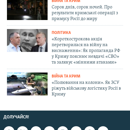
ВІЙНА ТА КРИМ
Сорок днів, сорок ночей. Про
результати кримської операції з
примусу Росії до миру
ПОЛІТИКА
«Короткострокова акція
перетворилася на війну на
виснаження»: Як пропаганда РФ
у Криму пояснює невдачі «СВО»
та залякує «мінними атаками»
ВІЙНА ТА КРИМ
«Полювання на колони». Як ЗСУ
ріжуть військову логістику Росії в
Криму
ДОЛУЧАЙСЯ!