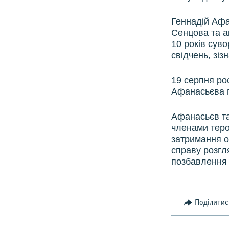
Геннадій Афа
Сенцова та а
10 років сув
свідчень, зі
19 серпня ро
Афанасьєва п
Афанасьєв та
членами теро
затримання о
справу розгл
позбавлення 
Поділитис