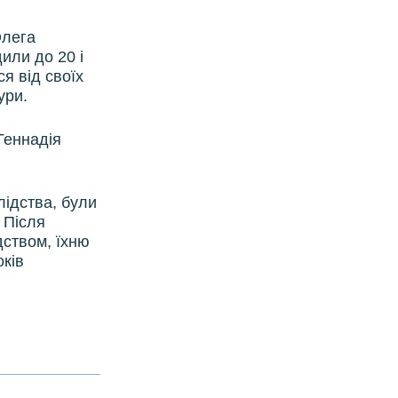
Олега
или до 20 і
я від своїх
ури.
Геннадія
лідства, були
 Після
дством, їхню
оків