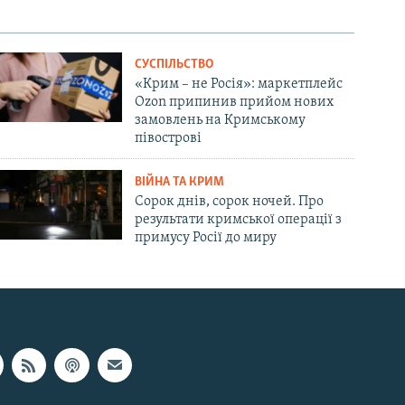
СУСПІЛЬСТВО
«Крим – не Росія»: маркетплейс
Ozon припинив прийом нових
замовлень на Кримському
півострові
ВІЙНА ТА КРИМ
Сорок днів, сорок ночей. Про
результати кримської операції з
примусу Росії до миру