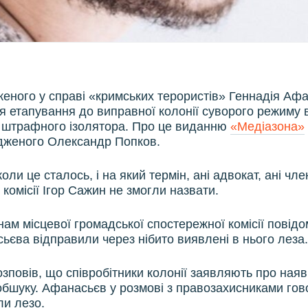
дженого у справі «кримських терористів» Геннадія Аф
ля етапування до виправної колонії суворого режиму 
 штрафного ізолятора. Про це виданню
«Медіазона»
дженого Олександр Попков.
коли це сталось, і на який термін, ані адвокат, ані чл
комісії Ігор Сажин не змогли назвати.
нам місцевої громадської спостережної комісії повід
єва відправили через нібито виявлені в нього леза
озповів, що співробітники колонії заявляють про наяв
обшуку. Афанасьєв у розмові з правозахисниками гов
ли лезо.