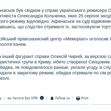
насьєв був свідком у справі українського режисера 
ктивіста Олександра Кольченка, яких 25 серпня засуд
орого режиму відповідно. Афанасьєв на суді відмовивс
знавшись, що слідство отримало їх, застосовуючи торт
сійський правозахисний центр «Меморіал» оголосив 
олітв’язнем.
 інший фігурант справи Олексій Чирній, за версією с
ристичної групи в Криму, нібито створеної Сенцовим.
бидва, як повідомлялося раніше, уклали угоду зі слі
ядали в закритому режимі, обидва отримали по сім р
волі.
ь
Читати без VPN
Follow us
Print