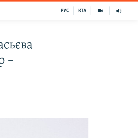
РУС
КТА
асьєва
р –