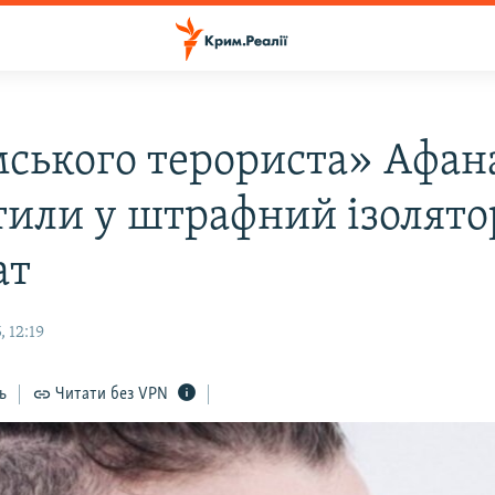
ського терориста» Афан
тили у штрафний ізолято
ат
 12:19
ь
Читати без VPN