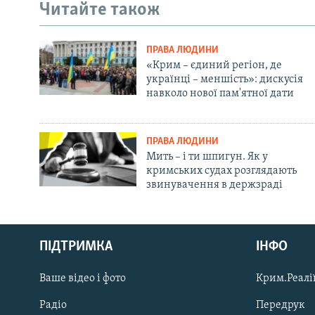
Читайте також
ПРАВА ЛЮДИНИ
«Крим – єдиний регіон, де
українці – меншість»: дискусія
навколо нової пам'ятної дати
ПРАВА ЛЮДИНИ
Мить – і ти шпигун. Як у
кримських судах розглядають
звинувачення в держзраді
Русский
ПІДТРИМКА
ІНФО
Qırımtatar
Ваше відео і фото
Крим.Реалії
ДОЛУЧАЙСЯ!
Радіо
Передрук