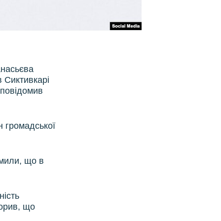
анасьєва
в Сиктивкарі
повідомив
ен громадської
омили, що в
.
ність
орив, що