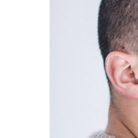
ВІДЕОУРОКИ «ELIFBE»
СВІДЧЕННЯ ОКУПАЦІЇ
УКРАЇНСЬКА ПРОБЛЕМА КРИМУ
ІНФОГРАФІКА