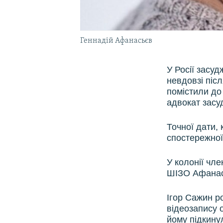
Геннадій Афанасьєв
У Росії засу
невдовзі піс
помістили до
адвокат засу
Точної дати, 
спостережної 
У колонії чле
ШІЗО Афанась
Ігор Сажин р
відеозапису 
йому підкину