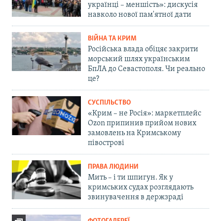
українці – меншість»: дискусія
навколо нової пам'ятної дати
ВІЙНА ТА КРИМ
Російська влада обіцяє закрити
морський шлях українським
БпЛА до Севастополя. Чи реально
це?
СУСПІЛЬСТВО
«Крим – не Росія»: маркетплейс
Ozon припинив прийом нових
замовлень на Кримському
півострові
ПРАВА ЛЮДИНИ
Мить – і ти шпигун. Як у
кримських судах розглядають
звинувачення в держзраді