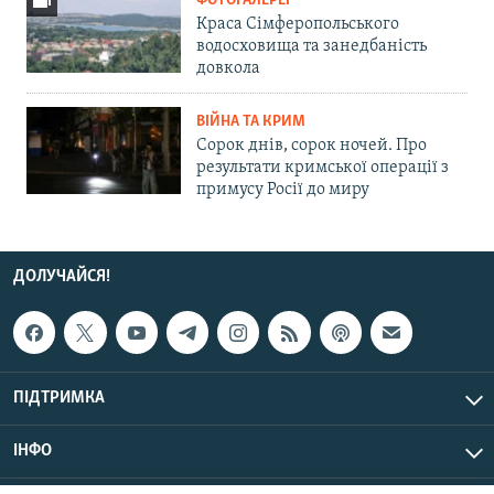
ФОТОГАЛЕРЕЇ
Краса Сімферопольського
водосховища та занедбаність
довкола
ВІЙНА ТА КРИМ
Сорок днів, сорок ночей. Про
результати кримської операції з
примусу Росії до миру
ДОЛУЧАЙСЯ!
ПІДТРИМКА
ІНФО