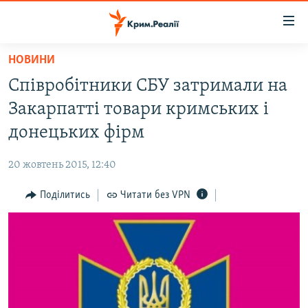
Доступність
посилання
Перейти
НОВИНИ
до
НОВИНИ
Співробітники СБУ затримали на
основного
ВОДА.КРИМ
матеріалу
Закарпатті товари кримських і
ВІДЕО ТА ФОТО
Перейти
донецьких фірм
до
ПОЛІТИКА
основної
20 жовтень 2015, 12:40
БЛОГИ
навігації
Перейти
Поділитись
Читати без VPN
ПОГЛЯД
до
ІНТЕРВ'Ю
пошуку
ВСЕ ЗА ДЕНЬ
СПЕЦПРОЕКТИ
ЯК ОБІЙТИ БЛОКУВАННЯ
ДЕПОРТАЦІЯ