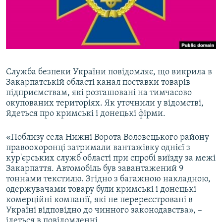
ВІДЕОУРОКИ «ELIFBE»
Русский
СВІДЧЕННЯ ОКУПАЦІЇ
Qırımtatar
УКРАЇНСЬКА ПРОБЛЕМА КРИМУ
ДОЛУЧАЙСЯ!
ІНФОГРАФІКА
Служба безпеки України повідомляє, що викрила в
Закарпатській області канал поставки товарів
підприємствам, які розташовані на тимчасово
окупованих територіях. Як уточнили у відомстві,
Усі сайти RFE/RL
йдеться про кримські і донецькі фірми.
«Поблизу села Нижні Ворота Воловецького району
правоохоронці затримали вантажівку однієї з
кур'єрських служб області при спробі виїзду за межі
Закарпаття. Автомобіль був завантажений 9
тоннами текстилю. Згідно з багажною накладною,
одержувачами товару були кримські і донецькі
комерційні компанії, які не перереєстровані в
Україні відповідно до чинного законодавства», –
ідеться в повідомленні.