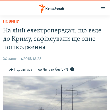
Доступність
посилання
Перейти
НОВИНИ
до
НОВИНИ
На лінії електропередач, що веде
основного
ВОДА.КРИМ
матеріалу
до Криму, зафіксували ще одне
ВІДЕО ТА ФОТО
Перейти
пошкодження
до
ПОЛІТИКА
основної
20 жовтень 2015, 18:28
БЛОГИ
навігації
Перейти
Поділитись
Читати без VPN
ПОГЛЯД
до
ІНТЕРВ'Ю
пошуку
ВСЕ ЗА ДЕНЬ
СПЕЦПРОЕКТИ
ЯК ОБІЙТИ БЛОКУВАННЯ
ДЕПОРТАЦІЯ