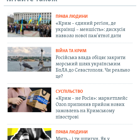
ПРАВА ЛЮДИНИ
«Крим – єдиний регіон, де
українці – меншість»: дискусія
навколо нової пам'ятної дати
ВІЙНА ТА КРИМ
Російська влада обіцяє закрити
морський шлях українським
БпЛА до Севастополя. Чи реально
це?
СУСПІЛЬСТВО
«Крим – не Росія»: маркетплейс
Ozon припинив прийом нових
замовлень на Кримському
півострові
ПРАВА ЛЮДИНИ
Мить – і ти шпигун. Як у