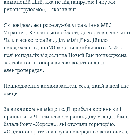
вимкненій лінії, яка не під напругою і яку ми
реконструюємо», – сказав він.
Як повідомляє прес-служба управління МВС
України в Херсонській області, до чергової частини
Чаплинського райвідділу міліції надійшло
повідомлення, що 20 жовтня приблизно о 12:25 в
полі неподалік від селища Новий Гай пошкоджена
залізобетонна опора високовольтної лінії
електропередач.
Пошкодження виявив житель села, який в полі пас
овець.
За викликом на місце події прибули керівники і
працівники Чаплинського райвідділу міліції і бійці
батальйону «Херсон», які оточили територію.
«Слідчо-оперативна група попередньо встановила,