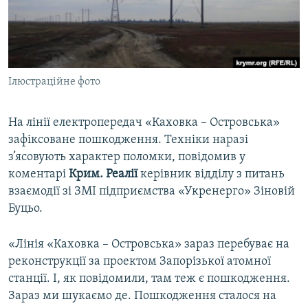
ВІДЕОУРОКИ «ELIFBE»
Русский
СВІДЧЕННЯ ОКУПАЦІЇ
Qırımtatar
УКРАЇНСЬКА ПРОБЛЕМА КРИМУ
Ілюстраційне фото
ДОЛУЧАЙСЯ!
ІНФОГРАФІКА
На лінії електропередач «Каховка – Островська»
зафіксоване пошкодження. Техніки наразі
Усі сайти RFE/RL
з’ясовують характер поломки, повідомив у
коментарі
Крим. Реалії
керівник відділу з питань
взаємодії зі ЗМІ підприємства «Укренерго» Зіновій
Буцьо.
«Лінія «Каховка – Островська» зараз перебуває на
реконструкції за проектом Запорізької атомної
станції. І, як повідомили, там теж є пошкодження.
Зараз ми шукаємо де. Пошкодження сталося на