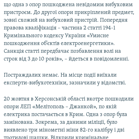
що одна з опор пошкоджена невідомим вибуховим
пристроєм. До другої опори прикріплений предмет,
зовні схожий на вибуховий пристрій. Попередня
правова кваліфікація – частина 2 статті 194-1
Кримінального кодексу України «Умисне
пошкодження об’єктів електроенергетики».
Санкція статті передбачає позбавлення волі на
строк від 3 до 10 років», – йдеться в повідомленні.
Постраждалих немає. На місце події виїхали
експерти-вибухотехніки, зазначили у відомстві.
20 жовтня в Херсонській області вкотре пошкодили
опори ЛЕП «Мелітополь – Джанкой», по якій
електрика постачається в Крим. Одна з опор була
замінована. Зокрема, за даними міліції, було
виявлено три мінометні міни 82-го калібру і дві
тротилові шашки. Відкрили кримінальне