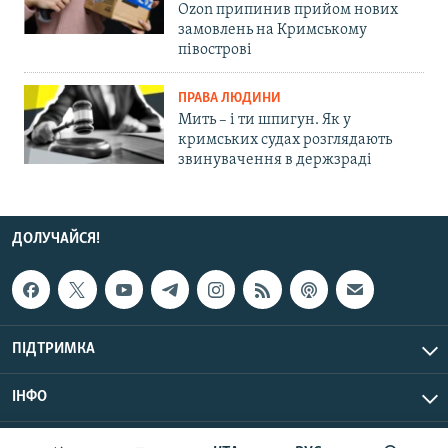
Ozon припинив прийом нових
замовлень на Кримському
півострові
ПРАВА ЛЮДИНИ
Мить – і ти шпигун. Як у
кримських судах розглядають
звинувачення в держзраді
ДОЛУЧАЙСЯ!
ПІДТРИМКА
ІНФО