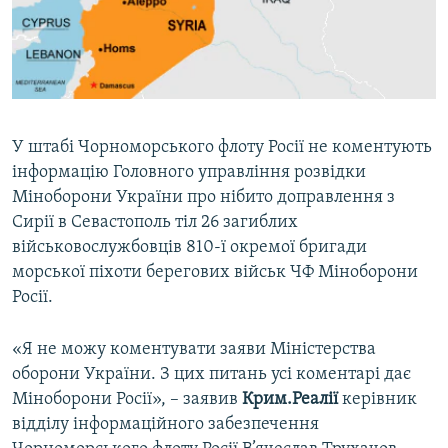
ВІДЕОУРОКИ «ELIFBE»
Русский
СВІДЧЕННЯ ОКУПАЦІЇ
Qırımtatar
УКРАЇНСЬКА ПРОБЛЕМА КРИМУ
ДОЛУЧАЙСЯ!
ІНФОГРАФІКА
У штабі Чорноморського флоту Росії не коментують
інформацію Головного управління розвідки
Міноборони України про нібито доправлення з
Усі сайти RFE/RL
Сирії в Севастополь тіл 26 загиблих
військовослужбовців 810-ї окремої бригади
морської піхоти берегових військ ЧФ Міноборони
Росії.
«Я не можу коментувати заяви Міністерства
оборони України. З цих питань усі коментарі дає
Міноборони Росії», – заявив
Крим.Реалії
керівник
відділу інформаційного забезпечення