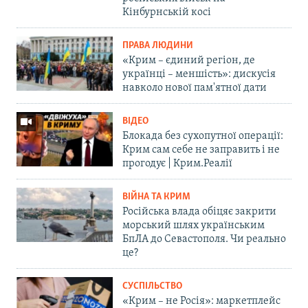
Кінбурнській косі
ПРАВА ЛЮДИНИ
«Крим – єдиний регіон, де
українці – меншість»: дискусія
навколо нової пам'ятної дати
ВІДЕО
Блокада без сухопутної операції:
Крим сам себе не заправить і не
прогодує | Крим.Реалії
ВІЙНА ТА КРИМ
Російська влада обіцяє закрити
морський шлях українським
БпЛА до Севастополя. Чи реально
це?
СУСПІЛЬСТВО
«Крим – не Росія»: маркетплейс