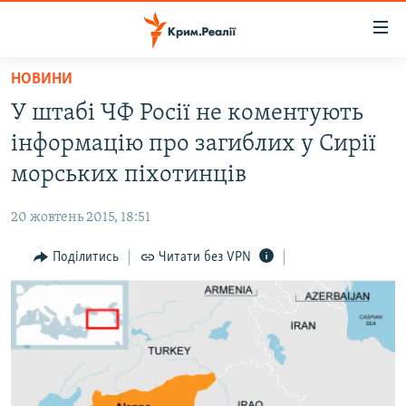
Доступність
посилання
Перейти
НОВИНИ
до
НОВИНИ
У штабі ЧФ Росії не коментують
основного
ВОДА.КРИМ
матеріалу
інформацію про загиблих у Сирії
ВІДЕО ТА ФОТО
Перейти
морських піхотинців
до
ПОЛІТИКА
основної
20 жовтень 2015, 18:51
БЛОГИ
навігації
Перейти
Поділитись
Читати без VPN
ПОГЛЯД
до
ІНТЕРВ'Ю
пошуку
ВСЕ ЗА ДЕНЬ
СПЕЦПРОЕКТИ
ЯК ОБІЙТИ БЛОКУВАННЯ
ДЕПОРТАЦІЯ