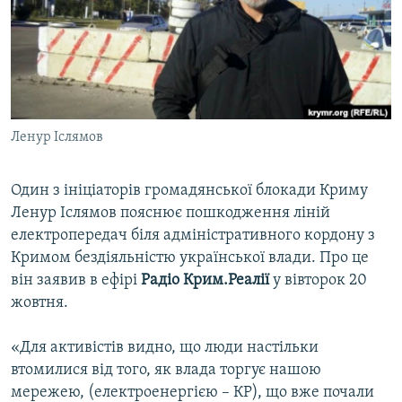
ВІДЕОУРОКИ «ELIFBE»
Русский
СВІДЧЕННЯ ОКУПАЦІЇ
Qırımtatar
УКРАЇНСЬКА ПРОБЛЕМА КРИМУ
ДОЛУЧАЙСЯ!
ІНФОГРАФІКА
Ленур Іслямов
Один з ініціаторів громадянської блокади Криму
Усі сайти RFE/RL
Ленур Іслямов пояснює пошкодження ліній
електропередач біля адміністративного кордону з
Кримом бездіяльністю української влади. Про це
він заявив в ефірі
Радіо Крим.Реалії
у вівторок 20
жовтня.
«Для активістів видно, що люди настільки
втомилися від того, як влада торгує нашою
мережею, (електроенергією – КР), що вже почали