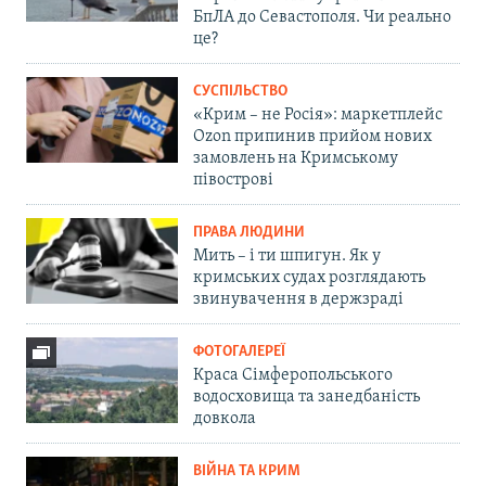
БпЛА до Севастополя. Чи реально
це?
СУСПІЛЬСТВО
«Крим – не Росія»: маркетплейс
Ozon припинив прийом нових
замовлень на Кримському
півострові
ПРАВА ЛЮДИНИ
Мить – і ти шпигун. Як у
кримських судах розглядають
звинувачення в держзраді
ФОТОГАЛЕРЕЇ
Краса Сімферопольського
водосховища та занедбаність
довкола
ВІЙНА ТА КРИМ