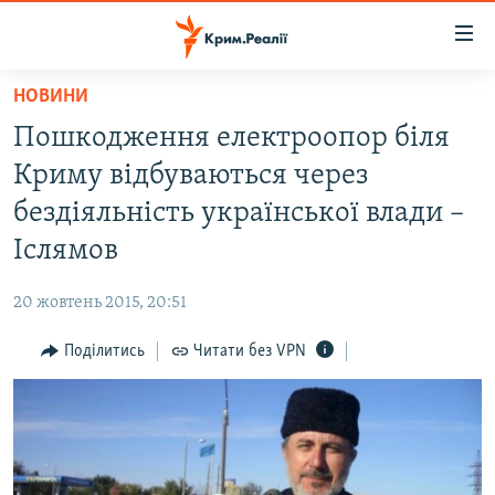
Доступність
посилання
Перейти
НОВИНИ
до
НОВИНИ
Пошкодження електроопор біля
основного
ВОДА.КРИМ
матеріалу
Криму відбуваються через
ВІДЕО ТА ФОТО
Перейти
бездіяльність української влади –
до
ПОЛІТИКА
Іслямов
основної
БЛОГИ
навігації
20 жовтень 2015, 20:51
Перейти
ПОГЛЯД
до
Поділитись
Читати без VPN
ІНТЕРВ'Ю
пошуку
ВСЕ ЗА ДЕНЬ
СПЕЦПРОЕКТИ
ЯК ОБІЙТИ БЛОКУВАННЯ
ДЕПОРТАЦІЯ