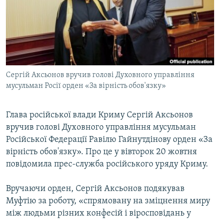
ВІДЕОУРОКИ «ELIFBE»
Русский
СВІДЧЕННЯ ОКУПАЦІЇ
Qırımtatar
УКРАЇНСЬКА ПРОБЛЕМА КРИМУ
ДОЛУЧАЙСЯ!
ІНФОГРАФІКА
Сергій Аксьонов вручив голові Духовного управління
мусульман Росії орден «За вірність обов'язку»
Усі сайти RFE/RL
Глава російської влади Криму Сергій Аксьонов
вручив голові Духовного управління мусульман
Російської Федерації Равілю Гайнутдінову орден «За
вірність обов'язку». Про це у вівторок 20 жовтня
повідомила прес-служба російського уряду Криму.
Вручаючи орден, Сергій Аксьонов подякував
Муфтію за роботу, «спрямовану на зміцнення миру
між людьми різних конфесій і віросповідань у