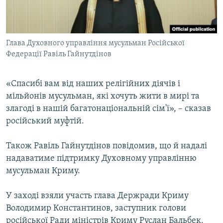
Глава Духовного управління мусульман Російської
Федерації Равіль Гайнутдінов
«Спасибі вам від наших релігійних діячів і
мільйонів мусульман, які хочуть жити в мирі та
злагоді в нашій багатонаціональній сім'ї», – сказав
російський муфтій.
Також Равіль Гайнутдінов повідомив, що й надалі
надаватиме підтримку Духовному управлінню
мусульман Криму.
У заході взяли участь глава Держради Криму
Володимир Константинов, заступник голови
російської Ради міністрів Криму Руслан Бальбек.