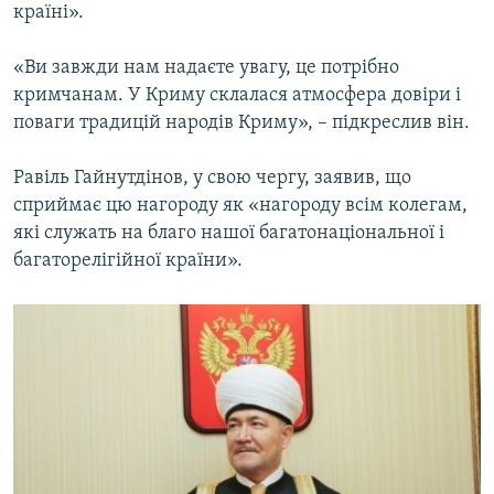
країні».
«Ви завжди нам надаєте увагу, це потрібно
кримчанам. У Криму склалася атмосфера довіри і
поваги традицій народів Криму», – підкреслив він.
Равіль Гайнутдінов, у свою чергу, заявив, що
сприймає цю нагороду як «нагороду всім колегам,
які служать на благо нашої багатонаціональної і
багаторелігійної країни».