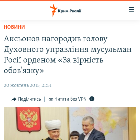
Доступність
посилання
Перейти
НОВИНИ
до
НОВИНИ
Аксьонов нагородив голову
основного
ВОДА.КРИМ
матеріалу
Духовного управління мусульман
ВІДЕО ТА ФОТО
Перейти
Росії орденом «За вірність
до
ПОЛІТИКА
обов'язку»
основної
БЛОГИ
навігації
20 жовтень 2015, 21:51
Перейти
ПОГЛЯД
до
Поділитись
Читати без VPN
ІНТЕРВ'Ю
пошуку
ВСЕ ЗА ДЕНЬ
СПЕЦПРОЕКТИ
ЯК ОБІЙТИ БЛОКУВАННЯ
ДЕПОРТАЦІЯ