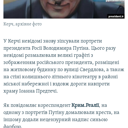
ВІДЕОУРОКИ «ELIFBE»
Русский
СВІДЧЕННЯ ОКУПАЦІЇ
Qırımtatar
Керч, архівне фото
УКРАЇНСЬКА ПРОБЛЕМА КРИМУ
ДОЛУЧАЙСЯ!
ІНФОГРАФІКА
У Керчі невідомі знову зіпсували портрети
президента Росії Володимира Путіна. Цього разу
невідомі розмалювали великі графіті з
Усі сайти RFE/RL
зображенням російського президента, розміщені
на житловому будинку по вулиці Свердлова, а також
на стіні колишнього літнього кінотеатру в районі
міської набережної і вздовж дороги навпроти
храму Іоанна Предтечі.
Як повідомляє кореспондент
Крим.Реалії
, на
одному з портретів Путіну домалювали хреста, на
іншому додали нецензурний надпис синьою
фарбою.