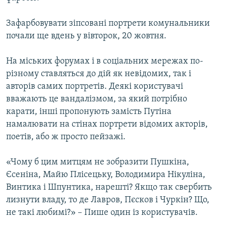
Зафарбовувати зіпсовані портрети комунальники
почали ще вдень у вівторок, 20 жовтня.
На міських форумах і в соціальних мережах по-
різному ставляться до дій як невідомих, так і
авторів самих портретів. Деякі користувачі
вважають це вандалізмом, за який потрібно
карати, інші пропонують замість Путіна
намалювати на стінах портрети відомих акторів,
поетів, або ж просто пейзажі.
«Чому б цим митцям не зобразити Пушкіна,
Єсеніна, Майю Плісецьку, Володимира Нікуліна,
Винтика і Шпунтика, нарешті? Якщо так свербить
лизнути владу, то де Лавров, Пєсков і Чуркін? Що,
не такі любимі?» – Пише один із користувачів.