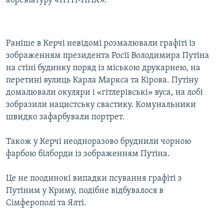
абревіатуру «ПТН-ПНХ».
Раніше в Керчі невідомі розмалювали графіті із
зображенням президента Росії Володимира Путіна
на стіні будинку поряд із міською друкарнею, на
перетині вулиць Карла Маркса та Кірова. Путіну
домалювали окуляри і «гітлерівські» вуса, на лобі
зобразили нацистську свастику. Комунальники
швидко зафарбували портрет.
Також у Керчі неодноразово бруднили чорною
фарбою білборди із зображенням Путіна.
Це не поодинокі випадки псування графіті з
Путіним у Криму, подібне відбувалося в
Сімферополі та Ялті.