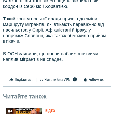
Балкан після того, як Угорщина закрила свій
кордон із Сербією і Хорватією.
Такий крок угорської влади призвів до зміни
маршруту мігрантів, які втікають переважно від
насильства у Сирії, Афганістані й Іраку, у
напрямку Словенії, яка також обмежила прийом
втікачів.
В ООН заявили, що
попри наближення зими
наплив мігрантів не спадає.
Поділитись
Читати без VPN
Follow us
Читайте також
ВІДЕО