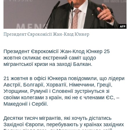
ВІДЕОУРОКИ «ELIFBE»
Русский
СВІДЧЕННЯ ОКУПАЦІЇ
Qırımtatar
УКРАЇНСЬКА ПРОБЛЕМА КРИМУ
Президент Єврокомісії Жан-Клод Юнкер
ДОЛУЧАЙСЯ!
ІНФОГРАФІКА
Президент Єврокомісії Жан-Клод Юнкер 25
жовтня скликає екстрений саміт щодо
Усі сайти RFE/RL
мігрантської кризи на заході Балкан.
21 жовтня в офісі Юнкера повідомили, що лідери
Австрії, Болгарії, Хорватії, Німеччини, Греції,
Угорщини, Румунії і Словенії зустрінуться зі
своїми колегами з країн, які не є членами ЄС, –
Македонії і Сербії.
Десятки тисяч мігрантів, які хочуть дістатись
Західної Європи, перебувають у країнах західних