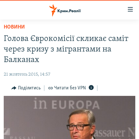
Доступність
посилання
Перейти
НОВИНИ
до
НОВИНИ
Голова Єврокомісії скликає саміт
основного
ВОДА.КРИМ
матеріалу
через кризу з мігрантами на
ВІДЕО ТА ФОТО
Перейти
Балканах
до
ПОЛІТИКА
основної
21 жовтень 2015, 14:57
БЛОГИ
навігації
Перейти
Поділитись
Читати без VPN
ПОГЛЯД
до
ІНТЕРВ'Ю
пошуку
ВСЕ ЗА ДЕНЬ
СПЕЦПРОЕКТИ
ЯК ОБІЙТИ БЛОКУВАННЯ
ДЕПОРТАЦІЯ