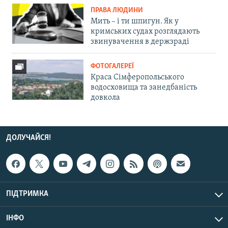
ПРАВА ЛЮДИНИ
Мить – і ти шпигун. Як у
кримських судах розглядають
звинувачення в держзраді
ФОТОГАЛЕРЕЇ
Краса Сімферопольського
водосховища та занедбаність
довкола
ДОЛУЧАЙСЯ!
ПІДТРИМКА
ІНФО