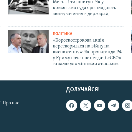
Мить – і ти шпигун. Як у
кримських судах розглядають
звинувачення в держзраді
ПОЛІТИКА
«Короткострокова акція
перетворилася на війну на
виснаження»: Як пропаганда РФ
у Криму пояснює невдачі «СВО»
та залякує «мінними атаками»
ДОЛУЧАЙСЯ!
. Про нас