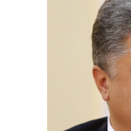
ВІДЕОУРОКИ «ELIFBE»
СВІДЧЕННЯ ОКУПАЦІЇ
УКРАЇНСЬКА ПРОБЛЕМА КРИМУ
ІНФОГРАФІКА