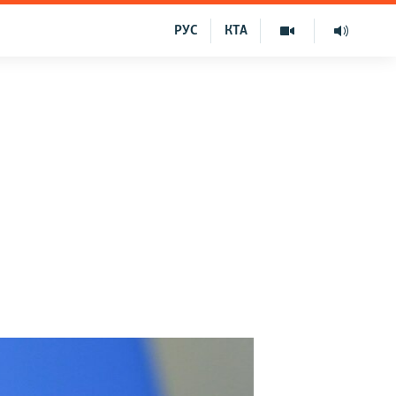
РУС
КТА