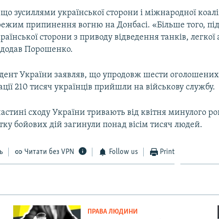
 що зусиллями української сторони і міжнародної коалі
режим припинення вогню на Донбасі. «Більше того, пі
раїнської сторони з приводу відведення танків, легкої а
– додав Порошенко.
дент України заявляв, що упродовж шести оголошени
ації 210 тисяч українців прийшли на військову службу.
 частині сходу України тривають від квітня минулого р
тку бойових дій загинули понад вісім тисяч людей.
ь
Читати без VPN
Follow us
Print
ПРАВА ЛЮДИНИ