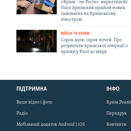
«Крим – не Росія»: маркетплейс
Ozon припинив прийом нових
замовлень на Кримському
півострові
ВІЙНА ТА КРИМ
Сорок днів, сорок ночей. Про
результати кримської операції з
примусу Росії до миру
Русский
ПІДТРИМКА
ІНФО
Qırımtatar
Ваше відео і фото
Крим.Реалії
ДОЛУЧАЙСЯ!
Радіо
Передрук
Мобільний додаток Android | iOS
Контакти