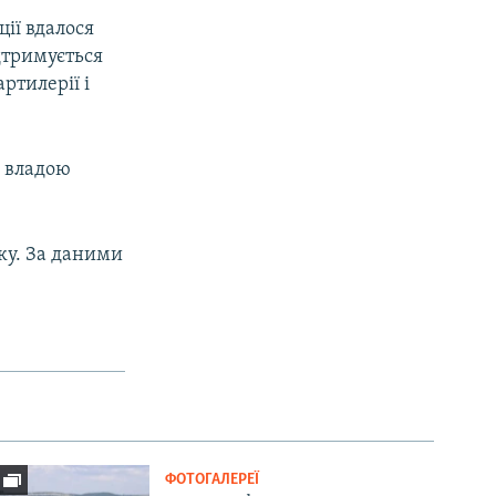
ції вдалося
дтримується
ртилерії і
х владою
оку. За даними
ФОТОГАЛЕРЕЇ