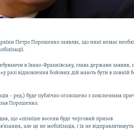
раїни Петро Порошенко заявляє, що нині немає необхі
білізації.
ебуваючи в Івано-Франківську, глава держави заявив, 
«у разі відновлення бойових дій мають бути в повній 
зація – ред.) буде публічно оголошено з поясненням прич
азав Порошенко.
дав, що «пізніше восени буде черговий призов
в’язаних, але це не мобілізація, і їх не відправлятимуть