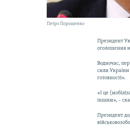
Петро Порошенко
Президент Ук
оголошення мо
Водночас, пер
сили України 
готовності».
«І це (мобілі
іншим», – ск
Президент до
військовозобо