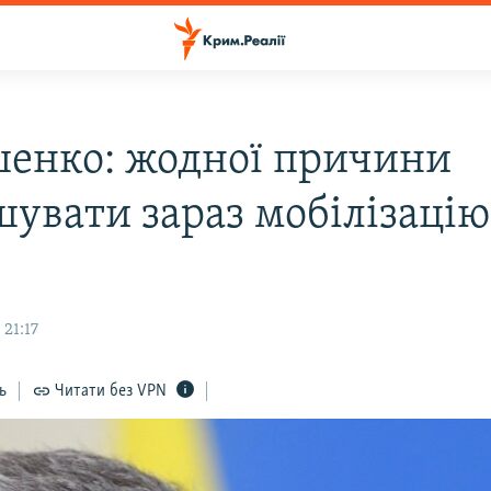
енко: жодної причини
шувати зараз мобілізацію
 21:17
ь
Читати без VPN