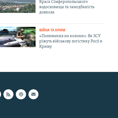
Краса Сімферопольського
водосховища та занедбаність
довкола
ВІЙНА ТА КРИМ
«Полювання на колони». Як ЗСУ
ріжуть військову логістику Росії в
Криму