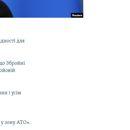
дності для
що Збройні
бойовій
ин і усім
 у зону АТО».