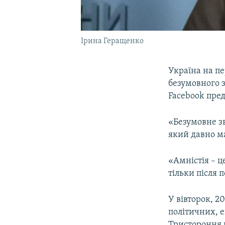
Ірина Геращенко
Україна на п
безумовного з
Facebook пре
«Безумовне зв
який давно м
«Амністія – ц
тільки після 
У вівторок, 2
політичних, е
Тристороння 