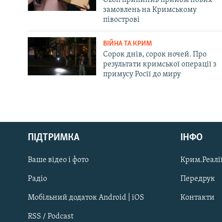
замовлень на Кримському
півострові
ВІЙНА ТА КРИМ
Сорок днів, сорок ночей. Про
результати кримської операції з
примусу Росії до миру
Русский
ПІДТРИМКА
ІНФО
Qırımtatar
Ваше відео і фото
Крим.Реалії
ДОЛУЧАЙСЯ!
Радіо
Передрук
Мобільний додаток Android | iOS
Контакти
RSS / Podcast