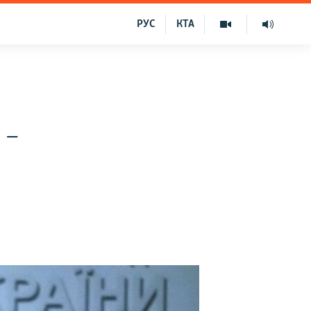
РУС
КТА
 –