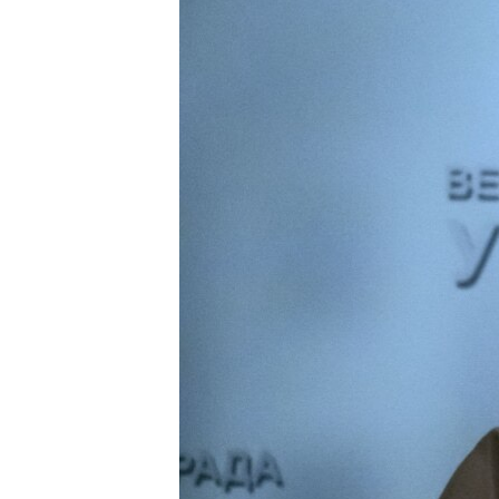
ВІДЕОУРОКИ «ELIFBE»
СВІДЧЕННЯ ОКУПАЦІЇ
УКРАЇНСЬКА ПРОБЛЕМА КРИМУ
ІНФОГРАФІКА