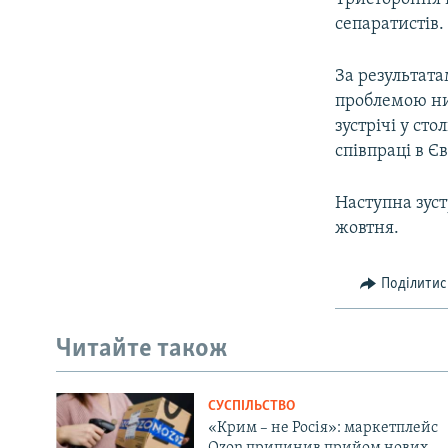
сепаратистів.
За результата
проблемою нин
зустрічі у ст
співпраці в Є
Наступна зуст
жовтня.
Поділитис
Читайте також
СУСПІЛЬСТВО
«Крим – не Росія»: маркетплейс
Ozon припинив прийом нових