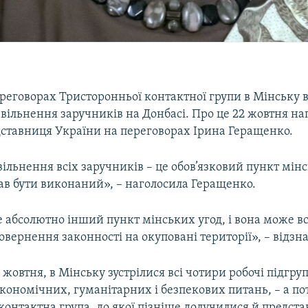
ереговорах Тристоронньої контактної групи в Мінську 
вільнення заручників на Донбасі. Про це 22 жовтня на
дставниця України на переговорах Ірина Геращенко.
ільнення всіх заручників – це обов’язковий пункт мінс
ав бути виконаний», – наголосила Геращенко.
е абсолютно інший пункт мінських угод, і вона може в
повернення законності на окуповані території», – відзн
0 жовтня, в Мінську зустрілися всі чотири робочі підгруп
кономічних, гуманітарних і безпекових питань, – а пот
контактна група, до якої пізніше долучилися й предст