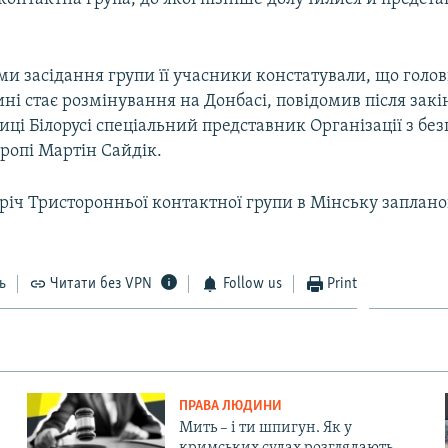
ми засідання групи її учасники констатували, що голо
і стає розмінування на Донбасі, повідомив після зак
олиці Білорусі спеціальний представник Організації з без
вропі Мартін Сайдік.
річ Тристоронньої контактної групи в Мінську заплано
ь
Читати без VPN
Follow us
Print
ПРАВА ЛЮДИНИ
Мить – і ти шпигун. Як у
кримських судах розглядають