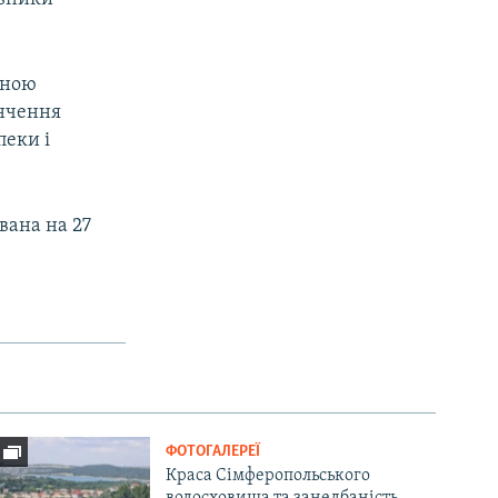
вною
інчення
пеки і
вана на 27
ФОТОГАЛЕРЕЇ
Краса Сімферопольського
водосховища та занедбаність