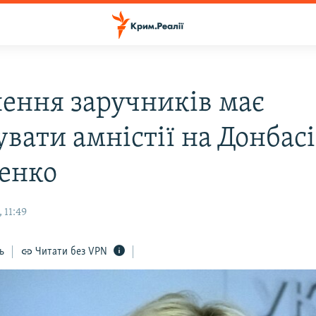
нення заручників має
вати амністії на Донбасі
енко
 11:49
ь
Читати без VPN