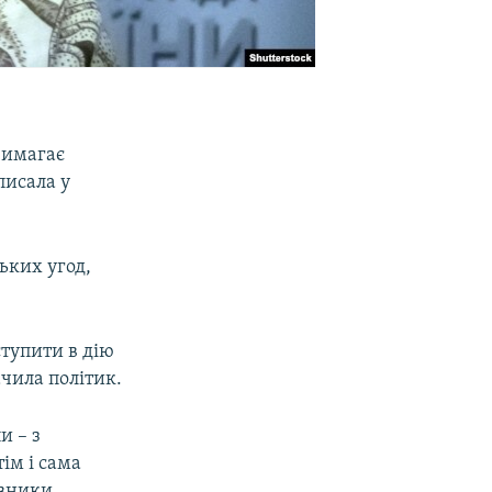
вимагає
писала у
ьких угод,
ступити в дію
ачила політик.
и – з
ім і сама
авники