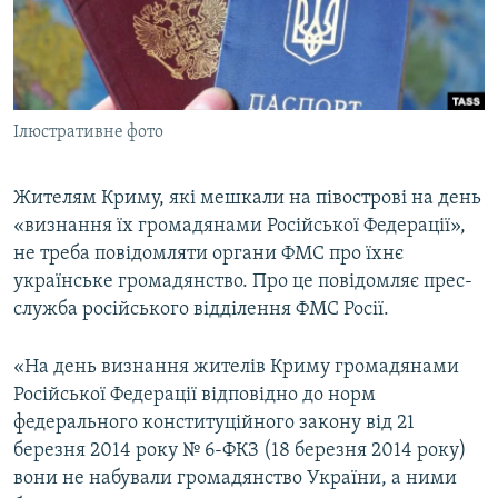
ВІДЕОУРОКИ «ELIFBE»
Русский
СВІДЧЕННЯ ОКУПАЦІЇ
Qırımtatar
УКРАЇНСЬКА ПРОБЛЕМА КРИМУ
Ілюстративне фото
ДОЛУЧАЙСЯ!
ІНФОГРАФІКА
Жителям Криму, які мешкали на півострові на день
«визнання їх громадянами Російської Федерації»,
Усі сайти RFE/RL
не треба повідомляти органи ФМС про їхнє
українське громадянство. Про це повідомляє прес-
служба російського відділення ФМС Росії.
«На день визнання жителів Криму громадянами
Російської Федерації відповідно до норм
федерального конституційного закону від 21
березня 2014 року № 6-ФКЗ (18 березня 2014 року)
вони не набували громадянство України, а ними