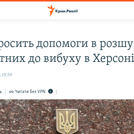
росить допомоги в розш
тних до вибуху в Херсон
 19:39
ь
Читати без VPN