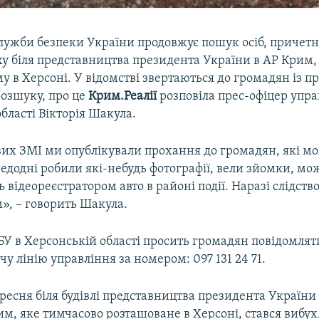
лужби безпеки України продовжує пошук осіб, причетн
ху біля представництва президента України в АР Крим,
 в Херсоні. У відомстві звертаються до громадян із 
розшуку, про це
Крим.Реалії
розповіла прес-офіцер упра
бласті Вікторія Шакула.
вих ЗМІ ми опублікували прохання до громадян, які м
едодні робили які-небудь фотографії, вели зйомки, мо
 відеореєстратором авто в районі події. Наразі слідство
», – говорить Шакула.
У в Херсонській області просить громадян повідомлят
чу лінію управління за номером: 097 131 24 71.
ересня біля будівлі представництва президента України
им, яке тимчасово розташоване в Херсоні, стався вибух