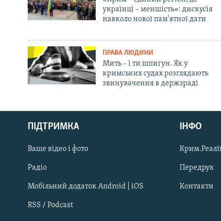
українці – меншість»: дискусія
навколо нової пам'ятної дати
ПРАВА ЛЮДИНИ
Мить – і ти шпигун. Як у
кримських судах розглядають
звинувачення в держзраді
Русский
ПІДТРИМКА
ІНФО
Qırımtatar
Ваше відео і фото
Крим.Реалії
ДОЛУЧАЙСЯ!
Радіо
Передрук
Мобільний додаток Android | iOS
Контакти
RSS / Podcast
Усі сайти RFE/RL