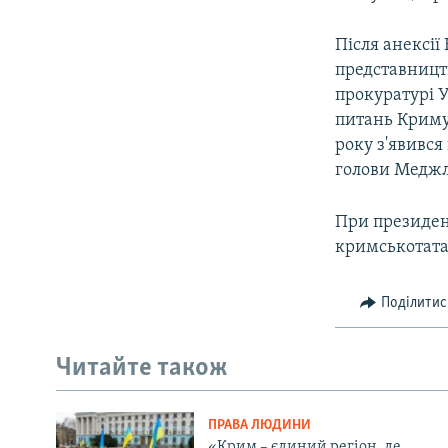
Після анексії
представницт
прокуратурі У
питань Криму 
року з'явивс
голови Меджл
При президен
кримськотата
Поділитис
Читайте також
ПРАВА ЛЮДИНИ
«Крим – єдиний регіон, де