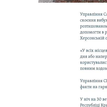
Управління С
скоєння вибу
розташованому
допомогти в 
Херсонській о
«У всіх місце
дня або напер
користувались
повним ходом
Управління СБ
факти на гаря
У ніч на 30 в
Республіці Кр