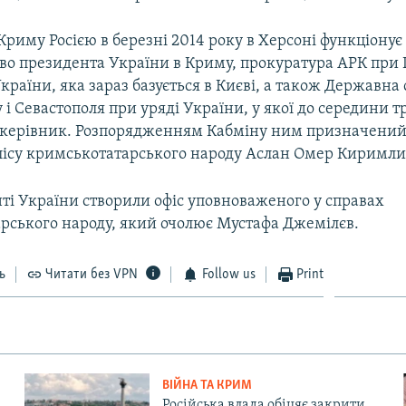
 Криму Росією в березні 2014 року в Херсоні функціонує
во президента України в Криму, прокуратура АРК при 
країни, яка зараз базується в Києві, а також Державна
і Севастополя при уряді України, у якої до середини т
я керівник. Розпорядженням Кабміну ним призначений
ісу кримськотатарського народу Аслан Омер Киримли
ті України створили офіс уповноваженого у справах
рського народу, який очолює Мустафа Джемілєв.
ь
Читати без VPN
Follow us
Print
ВІЙНА ТА КРИМ
Російська влада обіцяє закрити