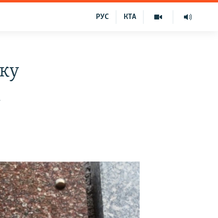
РУС
КТА
уку
і