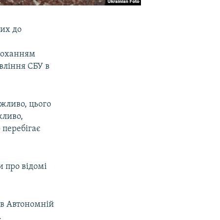
их до
проханням
вління СБУ в
ожливо, цього
жливо,
 перебігає
и про відомі
 в Автономній
.