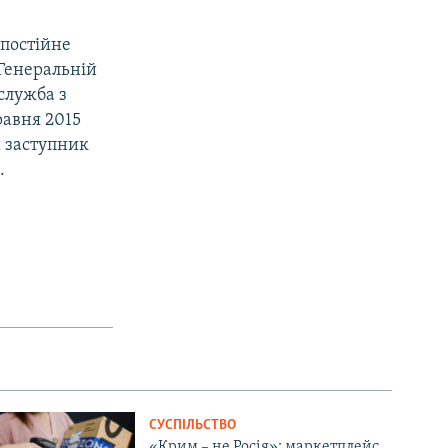
 постійне
Генеральній
 служба з
равня 2015
 заступник
.
СУСПІЛЬСТВО
«Крим – не Росія»: маркетплейс