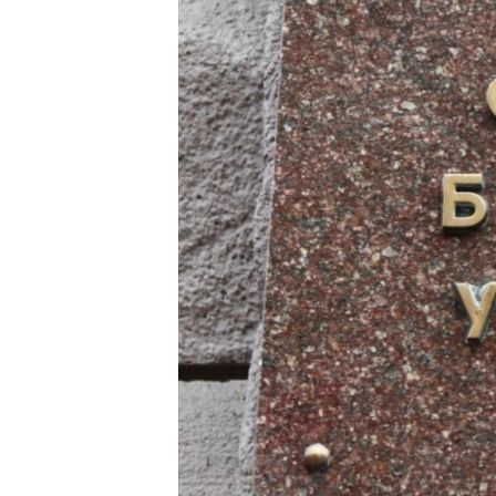
ВІДЕОУРОКИ «ELIFBE»
СВІДЧЕННЯ ОКУПАЦІЇ
УКРАЇНСЬКА ПРОБЛЕМА КРИМУ
ІНФОГРАФІКА