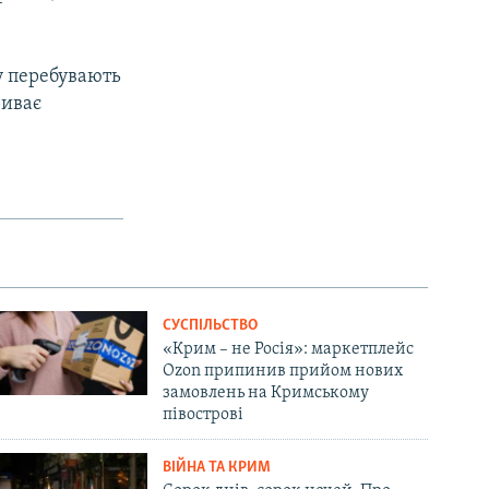
ку перебувають
риває
СУСПІЛЬСТВО
«Крим – не Росія»: маркетплейс
Ozon припинив прийом нових
замовлень на Кримському
півострові
ВІЙНА ТА КРИМ