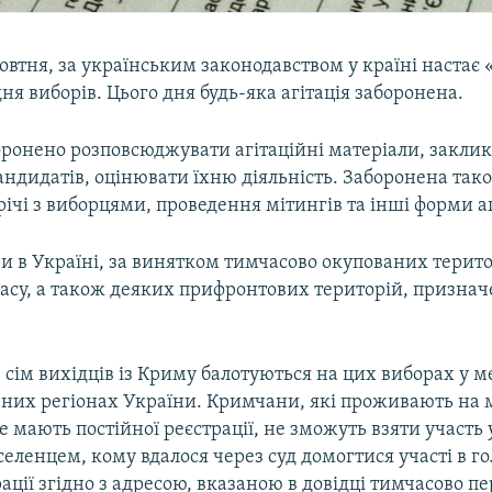
жовтня, за українським законодавством у країні настає
ня виборів. Цього дня будь-яка агітація заборонена.
оронено розповсюджувати агітаційні матеріали, заклик
андидатів, оцінювати їхню діяльність. Заборонена та
річі з виборцями, проведення мітингів та інші форми аг
и в Україні, за винятком тимчасово окупованих терито
асу, а також деяких прифронтових територій, призначе
ім вихідців із Криму балотуються на цих виборах у м
ізних регіонах України. Кримчани, які проживають на
не мають постійної реєстрації, не зможуть взяти участь 
ленцем, кому вдалося через суд домогтися участі в го
ації згідно з адресою, вказаною в довідці тимчасово п