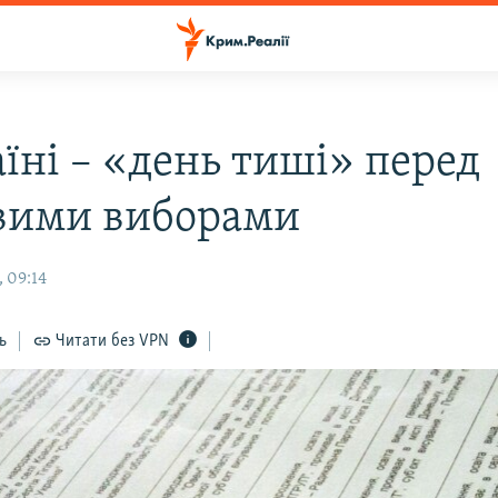
їні – «день тиші» перед
вими виборами
 09:14
ь
Читати без VPN