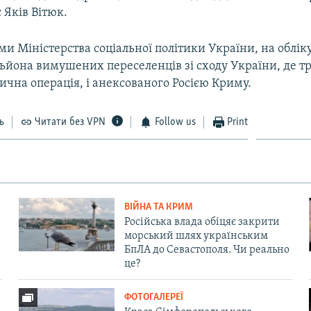
є Яків Вітюк.
ми Міністерства соціальної політики України, на облі
льйона вимушених переселенців зі сходу України, де т
чна операція, і анексованого Росією Криму.
ь
Читати без VPN
Follow us
Print
ВІЙНА ТА КРИМ
Російська влада обіцяє закрити
морський шлях українським
БпЛА до Севастополя. Чи реально
це?
ФОТОГАЛЕРЕЇ