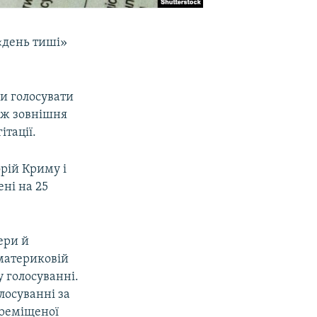
 «день тиші»
и голосувати
кож зовнішня
ітації.
рій Криму і
ні на 25
ери й
 материковій
у голосуванні.
лосуванні за
ереміщеної