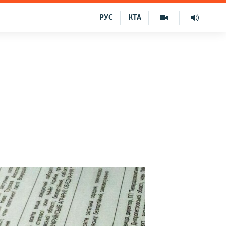
РУС
КТА