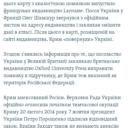
цього карту з аналогічною помилкою випустило
французьке видавництво Larousse. Посол України у
Франції Олег Шамшур звернувся з офіційним
листом на адресу видавництва і закликав змінити
дані в атласі. Після цього в карті, розміщеній на
сайті видавництва, Крим «повернули» Україні.
Згодом з'явилась інформація про те, що посольство
України у Великій Британії закликало британське
видавництво Oxford University Press виправити
помилку в підручнику, де Крим теж вказаний як
територія Російської Федерації.
Крим анексований Росією. Верховна Рада України
офіційно оголосила початком тимчасової окупації
Криму 20 лютого 2014 року. 7 жовтня президент
України Петро Порошенко підписав відповідний
закон. Країни Заходу також не визнають анексію