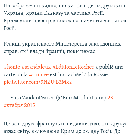
На зображенні видно, що в атласі, де надруковані
ВІДЕОУРОКИ «ELIFBE»
Русский
Україна, країни Кавказу та частина Росії,
СВІДЧЕННЯ ОКУПАЦІЇ
Кримський півострів також позначений частиною
Qırımtatar
УКРАЇНСЬКА ПРОБЛЕМА КРИМУ
Росії.
ДОЛУЧАЙСЯ!
ІНФОГРАФІКА
Реакції українського Міністерства закордонних
справ, як і влади Франції, поки немає.
Усі сайти RFE/RL
#honte
#scandaleux
#EditionLeRocher
a publié une
carte ou la
#Crimée
est "rattachée" à la Russie.
pic.twitter.com/9NZUjB3Mxz
— EuroMaidanFrance (@EuroMaidanFranc)
23
октября 2015
Це вже друге французьке видавництво, яке друкує
атлас світу, включаючи Крим до складу Росії. До