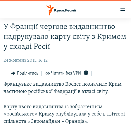
Доступність
посилання
Перейти
У Франції чергове видавництво
до
НОВИНИ
надрукувало карту світу з Кримом
основного
ВОДА.КРИМ
матеріалу
у складі Росії
ВІДЕО ТА ФОТО
Перейти
до
24 жовтень 2015, 16:12
ПОЛІТИКА
основної
БЛОГИ
Поділитись
Читати без VPN
навігації
Перейти
ПОГЛЯД
Французьке видавництво Rocher позначило Крим
до
частиною російської Федерації в атласі світу.
ІНТЕРВ'Ю
пошуку
ВСЕ ЗА ДЕНЬ
Карту цього видавництва із зображенням
«російського» Криму опублікувала у себе в твіттері
СПЕЦПРОЕКТИ
спільнота «Євромайдан – Франція».
ЯК ОБІЙТИ БЛОКУВАННЯ
ДЕПОРТАЦІЯ