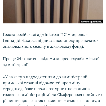
ВІДЕОУРОКИ «ELIFBE»
Русский
СВІДЧЕННЯ ОКУПАЦІЇ
Qırımtatar
УКРАЇНСЬКА ПРОБЛЕМА КРИМУ
ДОЛУЧАЙСЯ!
ІНФОГРАФІКА
Голова російської адміністрації Сімферополя
Геннадій Бахарєв підписав постанову про початок
опалювального сезону в житловому фонді.
Усі сайти RFE/RL
Про це 24 жовтня повідомила прес-служба міської
адміністрації.
«У зв'язку з надходженням до адміністрації
кримської столиці відомостей про зміну
середньодобових температурних показників,
головою адміністрації міста Сімферополя прийнято
рішення про початок опалення житлового фонду, а