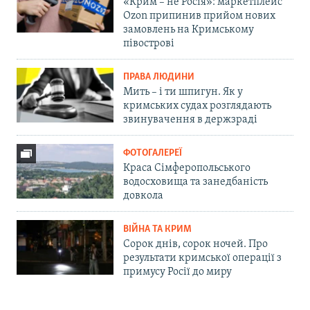
«Крим – не Росія»: маркетплейс
Ozon припинив прийом нових
замовлень на Кримському
півострові
ПРАВА ЛЮДИНИ
Мить – і ти шпигун. Як у
кримських судах розглядають
звинувачення в держзраді
ФОТОГАЛЕРЕЇ
Краса Сімферопольського
водосховища та занедбаність
довкола
ВІЙНА ТА КРИМ
Сорок днів, сорок ночей. Про
результати кримської операції з
примусу Росії до миру