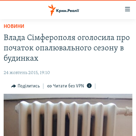
Доступність
посилання
Перейти
НОВИНИ
до
НОВИНИ
Влада Сімферополя оголосила про
основного
ВОДА.КРИМ
матеріалу
початок опалювального сезону в
ВІДЕО ТА ФОТО
Перейти
будинках
до
ПОЛІТИКА
основної
24 жовтень 2015, 19:10
БЛОГИ
навігації
Перейти
Поділитись
Читати без VPN
ПОГЛЯД
до
ІНТЕРВ'Ю
пошуку
ВСЕ ЗА ДЕНЬ
СПЕЦПРОЕКТИ
ЯК ОБІЙТИ БЛОКУВАННЯ
ДЕПОРТАЦІЯ