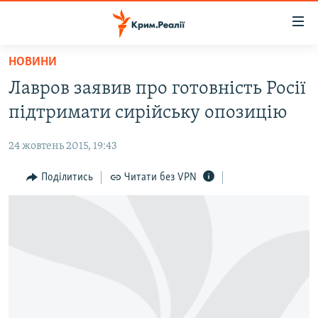
Доступність
посилання
Перейти
НОВИНИ
до
НОВИНИ
Лавров заявив про готовність Росії
основного
ВОДА.КРИМ
матеріалу
підтримати сирійську опозицію
ВІДЕО ТА ФОТО
Перейти
до
24 жовтень 2015, 19:43
ПОЛІТИКА
основної
БЛОГИ
Поділитись
Читати без VPN
навігації
Перейти
ПОГЛЯД
до
ІНТЕРВ'Ю
пошуку
ВСЕ ЗА ДЕНЬ
СПЕЦПРОЕКТИ
ЯК ОБІЙТИ БЛОКУВАННЯ
ДЕПОРТАЦІЯ