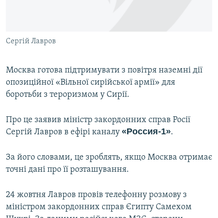
ВІДЕОУРОКИ «ELIFBE»
Русский
СВІДЧЕННЯ ОКУПАЦІЇ
Qırımtatar
Сергій Лавров
УКРАЇНСЬКА ПРОБЛЕМА КРИМУ
ДОЛУЧАЙСЯ!
ІНФОГРАФІКА
Москва готова підтримувати з повітря наземні дії
опозиційної «Вільної сирійської армії» для
боротьби з тероризмом у Сирії.
Усі сайти RFE/RL
Про це заявив міністр закордонних справ Росії
«Россия-1»
Сергій Лавров в ефірі каналу
.
За його словами, це зроблять, якщо Москва отримає
точні дані про її розташування.
24 жовтня Лавров провів телефонну розмову з
міністром закордонних справ Єгипту Самехом