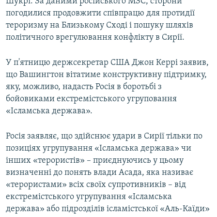
Шукрі. За даними російського МЗС, сторони
погодилися продовжити співпрацю для протидії
тероризму на Близькому Сході і пошуку шляхів
політичного врегулювання конфлікту в Сирії.
У п'ятницю держсекретар США Джон Керрі заявив,
що Вашингтон вітатиме конструктивну підтримку,
яку, можливо, надасть Росія в боротьбі з
бойовиками екстремістського угруповання
«Ісламська держава».
Росія заявляє, що здійснює удари в Сирії тільки по
позиціях угрупування «Ісламська держава» чи
інших «терористів» – приєднуючись у цьому
визначенні до понять влади Асада, яка називає
«терористами» всіх своїх супротивників – від
екстремістського угрупування «Ісламська
держава» або підрозділів ісламістської «Аль-Каїди»