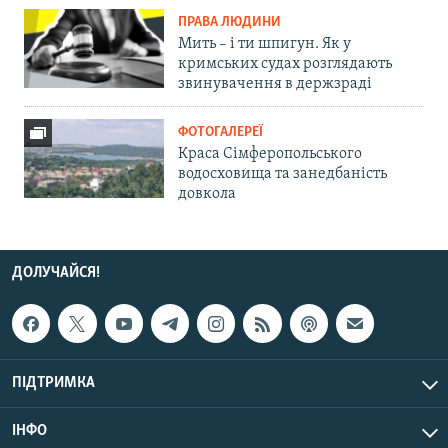
ПРАВА ЛЮДИНИ
Мить – і ти шпигун. Як у
кримських судах розглядають
звинувачення в держзраді
ФОТОГАЛЕРЕЇ
Краса Сімферопольського
водосховища та занедбаність
довкола
ДОЛУЧАЙСЯ!
ПІДТРИМКА
ІНФО