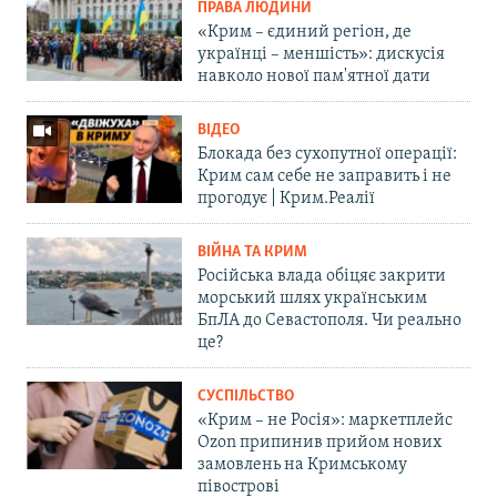
ПРАВА ЛЮДИНИ
«Крим – єдиний регіон, де
українці – меншість»: дискусія
навколо нової пам'ятної дати
ВІДЕО
Блокада без сухопутної операції:
Крим сам себе не заправить і не
прогодує | Крим.Реалії
ВІЙНА ТА КРИМ
Російська влада обіцяє закрити
морський шлях українським
БпЛА до Севастополя. Чи реально
це?
СУСПІЛЬСТВО
«Крим – не Росія»: маркетплейс
Ozon припинив прийом нових
замовлень на Кримському
півострові