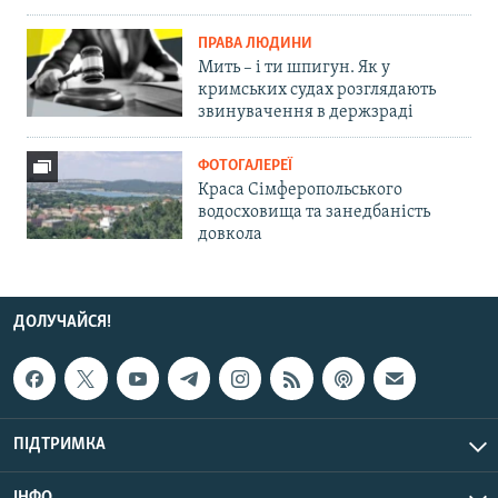
ПРАВА ЛЮДИНИ
Мить – і ти шпигун. Як у
кримських судах розглядають
звинувачення в держзраді
ФОТОГАЛЕРЕЇ
Краса Сімферопольського
водосховища та занедбаність
довкола
ДОЛУЧАЙСЯ!
ПІДТРИМКА
ІНФО