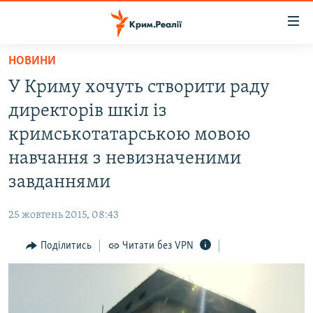
Доступність
посилання
Перейти
НОВИНИ
до
НОВИНИ
У Криму хочуть створити раду
основного
ВОДА.КРИМ
матеріалу
директорів шкіл із
ВІДЕО ТА ФОТО
Перейти
кримськотатарською мовою
до
ПОЛІТИКА
навчання з невизначеними
основної
БЛОГИ
навігації
завданнями
Перейти
ПОГЛЯД
до
25 жовтень 2015, 08:43
ІНТЕРВ'Ю
пошуку
Поділитись
Читати без VPN
ВСЕ ЗА ДЕНЬ
СПЕЦПРОЕКТИ
ЯК ОБІЙТИ БЛОКУВАННЯ
ДЕПОРТАЦІЯ