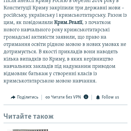
Після анексії Криму Росією в березні 2014 року в
Конституції Криму закріпили три державні мови –
російську, українську і кримськотатарську. Разом із
цим, як повідомляли
Крим.Реалії
, з початком
нового навчального року кримськотатарські
громадські активісти заявили, що право на
отримання освіти рідною мовою в нових умовах не
дотримується. В якості прикладів вони наводять
кілька випадків по Криму, в яких керівництво
навчальних закладів під надуманим приводом
відмовляє батькам у створенні класів із
кримськотатарською мовою навчання.
Поділитись
Читати без VPN
Follow us
Читайте також