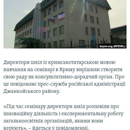
ВІДЕОУРОКИ «ELIFBE»
Русский
СВІДЧЕННЯ ОКУПАЦІЇ
Qırımtatar
УКРАЇНСЬКА ПРОБЛЕМА КРИМУ
ДОЛУЧАЙСЯ!
ІНФОГРАФІКА
Директори шкіл із кримськотатарською мовою
Усі сайти RFE/RL
навчання на семінарі в Криму вирішили створити
свою раду як консультативно-дорадчий орган. Про
це повідомляє прес-служба російської адміністрації
Джанкойського району.
«Під час семінару директори шкіл розповіли про
інноваційну діяльність і експериментальну роботу
загальноосвітніх організацій, якими вони
керують», – йдеться у повідомленні.