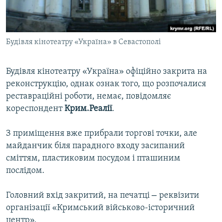
ВІДЕОУРОКИ «ELIFBE»
Русский
СВІДЧЕННЯ ОКУПАЦІЇ
Qırımtatar
Будівля кінотеатру «Україна» в Севастополі
УКРАЇНСЬКА ПРОБЛЕМА КРИМУ
ДОЛУЧАЙСЯ!
ІНФОГРАФІКА
Будівля кінотеатру «Україна» офіційно закрита на
реконструкцію, однак ознак того, що розпочалися
реставраційні роботи, немає, повідомляє
Усі сайти RFE/RL
кореспондент
Крим.Реалії
.
З приміщення вже прибрали торгові точки, але
майданчик біля парадного входу засипаний
сміттям, пластиковим посудом і пташиним
послідом.
–
Головний вхід закритий, на печатці
реквізити
організації «Кримський військово-історичний
центр».