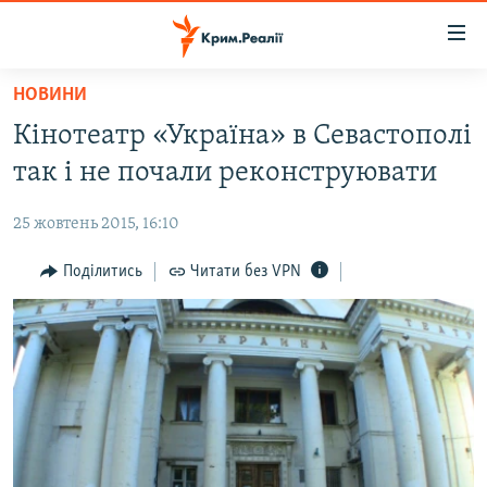
Доступність
посилання
Перейти
НОВИНИ
до
НОВИНИ
Кінотеатр «Україна» в Севастополі
основного
ВОДА.КРИМ
матеріалу
так і не почали реконструювати
ВІДЕО ТА ФОТО
Перейти
до
25 жовтень 2015, 16:10
ПОЛІТИКА
основної
БЛОГИ
Поділитись
Читати без VPN
навігації
Перейти
ПОГЛЯД
до
ІНТЕРВ'Ю
пошуку
ВСЕ ЗА ДЕНЬ
СПЕЦПРОЕКТИ
ЯК ОБІЙТИ БЛОКУВАННЯ
ДЕПОРТАЦІЯ