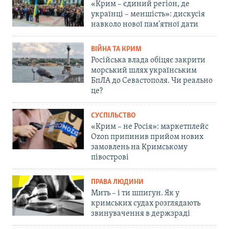
«Крим – єдиний регіон, де
українці – меншість»: дискусія
навколо нової пам'ятної дати
ВІЙНА ТА КРИМ
Російська влада обіцяє закрити
морський шлях українським
БпЛА до Севастополя. Чи реально
це?
СУСПІЛЬСТВО
«Крим – не Росія»: маркетплейс
Ozon припинив прийом нових
замовлень на Кримському
півострові
ПРАВА ЛЮДИНИ
Мить – і ти шпигун. Як у
кримських судах розглядають
звинувачення в держзраді