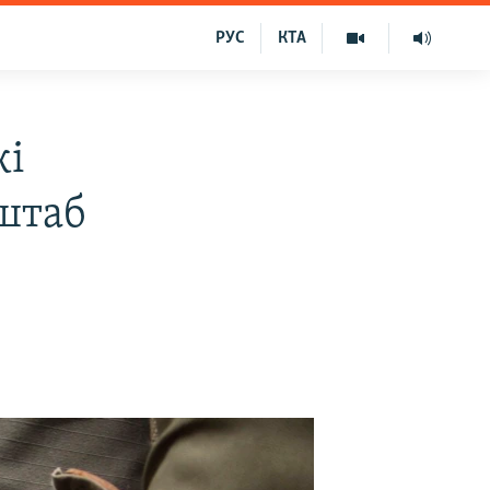
РУС
КТА
кі
 штаб