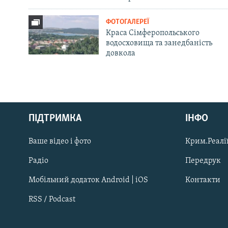
ФОТОГАЛЕРЕЇ
Краса Сімферопольського
водосховища та занедбаність
довкола
Русский
ПІДТРИМКА
ІНФО
Qırımtatar
Ваше відео і фото
Крим.Реалії
ДОЛУЧАЙСЯ!
Радіо
Передрук
Мобільний додаток Android | iOS
Контакти
RSS / Podcast
Усі сайти RFE/RL