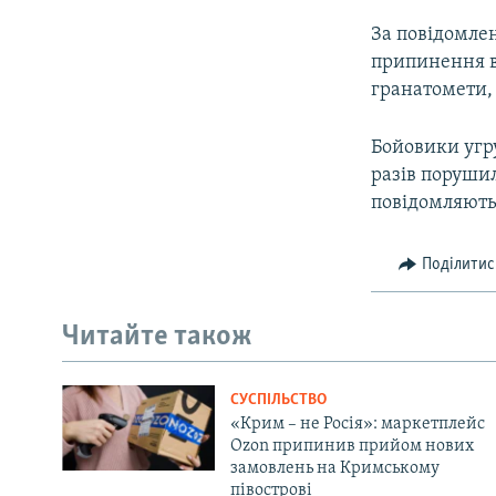
За повідомле
припинення во
гранатомети, 
Бойовики угру
разів поруши
повідомляють
Поділитис
Читайте також
СУСПІЛЬСТВО
«Крим – не Росія»: маркетплейс
Ozon припинив прийом нових
замовлень на Кримському
півострові