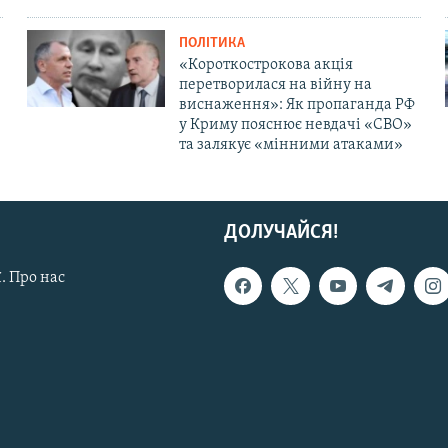
ПОЛІТИКА
«Короткострокова акція
перетворилася на війну на
виснаження»: Як пропаганда РФ
у Криму пояснює невдачі «СВО»
та залякує «мінними атаками»
ДОЛУЧАЙСЯ!
. Про нас