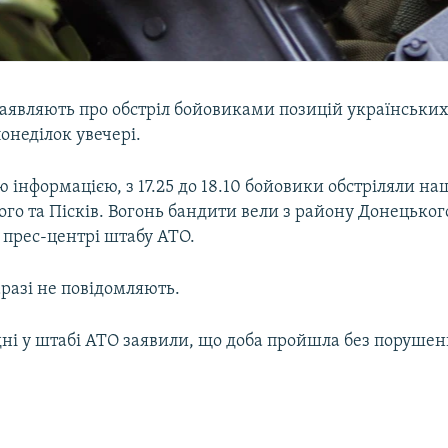
заявляють про обстріл бойовиками позицій українських
понеділок увечері.
 інформацією, з 17.25 до 18.10 бойовики обстріляли наш
го та Пісків. Вогонь бандити вели з району Донецьког
 прес-центрі штабу АТО.
разі не повідомляють.
дні у штабі АТО заявили, що доба пройшла без поруше