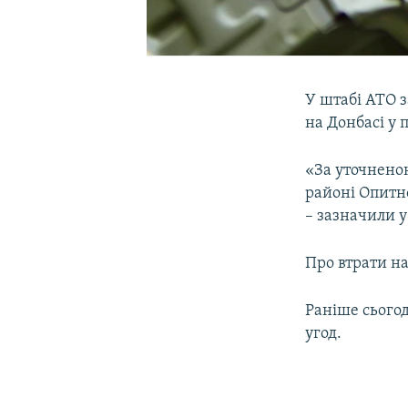
У штабі АТО 
на Донбасі у 
«За уточненою
районі Опитно
– зазначили у
Про втрати на
Раніше сього
угод.