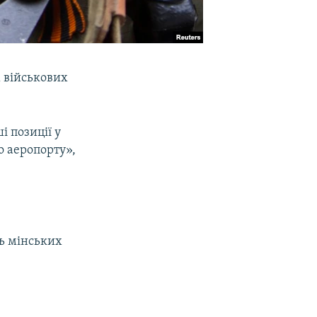
 військових
і позиції у
о аеропорту»,
нь мінських