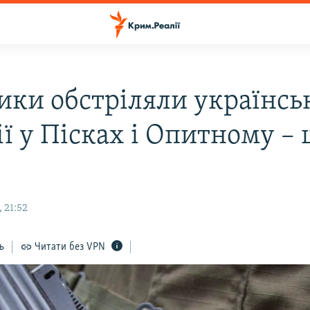
ики обстріляли українсь
ії у Пісках і Опитному –
 21:52
ь
Читати без VPN