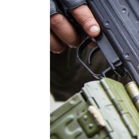
ВІДЕОУРОКИ «ELIFBE»
СВІДЧЕННЯ ОКУПАЦІЇ
УКРАЇНСЬКА ПРОБЛЕМА КРИМУ
ІНФОГРАФІКА