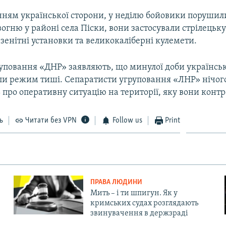
нням української сторони, у неділю бойовики поруши
гню у районі села Піски, вони застосували стрілецьку
зенітні установки та великокаліберні кулемети.
повання «ДНР» заявляють, що минулої доби українські
ли режим тиші. Сепаратисти угруповання «ЛНР» нічог
 про оперативну ситуацію на території, яку вони конт
ь
Читати без VPN
Follow us
Print
ПРАВА ЛЮДИНИ
Мить – і ти шпигун. Як у
кримських судах розглядають
звинувачення в держзраді