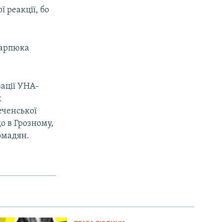
ї реакції, бо
 Карпюка
зації УНА-
х
еченської
о в Грозному,
омадян.