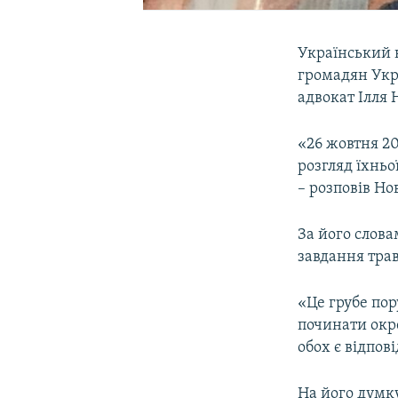
Український к
громадян Укр
адвокат Ілля 
«26 жовтня 20
розгляд їхньо
– розповів Но
За його слова
завдання тра
«Це грубе по
починати окре
обох є відпов
На його думку