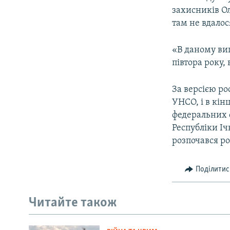
захисників Ол
там не вдалос
«В даному вип
півтора року,
За версією ро
УНСО, і в кін
федеральних 
Республіки Іч
розпочався ро
Поділитис
Читайте також