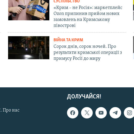
СУСПІЛЬСТВО
«Крим – не Росія»: маркетплейс
Ozon припинив прийом нових
замовлень на Кримському
півострові
ВІЙНА ТА КРИМ
Сорок днів, сорок ночей. Про
результати кримської операції з
примусу Росії до миру
ДОЛУЧАЙСЯ!
. Про нас