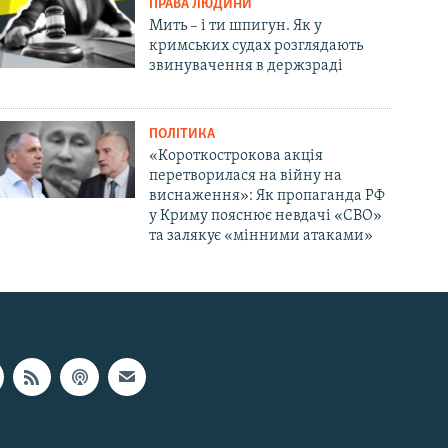
ПРАВА ЛЮДИНИ
Мить – і ти шпигун. Як у
кримських судах розглядають
звинувачення в держзраді
ПОЛІТИКА
«Короткострокова акція
перетворилася на війну на
виснаження»: Як пропаганда РФ
у Криму пояснює невдачі «СВО»
та залякує «мінними атаками»