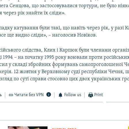
ега Сенцова, що застосовувалися тортури, не було ніяко
я через рік знайти їх сліди».
адку катування були такі, що навіть через рік, у разі
 все ще видно сліди», – наголосив Новіков.
сійського слідства, Клих і Карпюк були членами органі
ці 1994 – на початку 1995 року воювали проти російськи
сил у складі збройних формувань самопроголошеної Ч
керія. 12 жовтня у Верховному суді республіки Чечня, щ
згляд по суті справи стосовно цих двох українських гр
ь
Читати без VPN
Follow us
Print