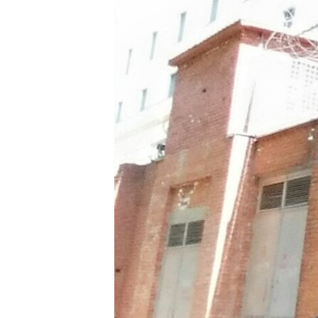
ВІДЕОУРОКИ «ELIFBE»
СВІДЧЕННЯ ОКУПАЦІЇ
УКРАЇНСЬКА ПРОБЛЕМА КРИМУ
ІНФОГРАФІКА