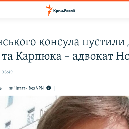
нського консула пустили 
 та Карпюка – адвокат Н
, 08:49
ь
Читати без VPN