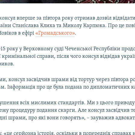
онсул вперше за півтора року отримав дозвіл відвідат
аїни Станіслава Клиха та Миколу Карпюка. Про це по
Новіков в ефірі
«Громадського»
.
15 року у Верховному суді Чеченської Республіки про
ї кримінальної справи, після чого консул відвідав украї
виков.
ми, консул засвідчив шрами від тортур через півтора ро
вм. Інформація про це була подана по дипломатичних к
рушення всіх мислимих стандартів. Ми з цього приводу
му процедуру подання скарги. Але консул засвідчив те
ідні шрами, про які вони говорять», – зауважив адвокат
, «це серйозна історія, оскільки в попередніх справах 