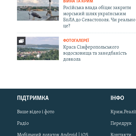
ВІЙНА ТА КРИМ
Російська влада обіцяє закрити
морський шлях українським
БпЛА до Севастополя. Чи реально
це?
ФОТОГАЛЕРЕЇ
Краса Сімферопольського
водосховища та занедбаність
довкола
Русский
ПІДТРИМКА
ІНФО
Qırımtatar
Ваше відео і фото
Крим.Реалії
ДОЛУЧАЙСЯ!
Радіо
Передрук
Мобільний додаток Android | iOS
Контакти