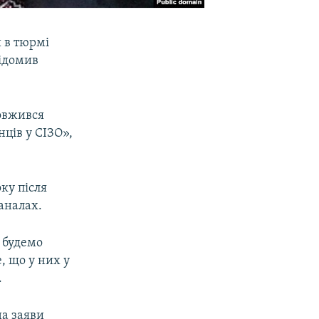
и в тюрмі
відомив
довжився
нців у СІЗО»,
ку після
аналах.
 будемо
, що у них у
.
на заяви