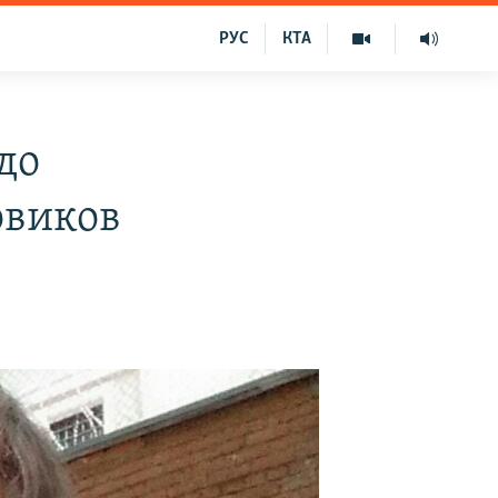
РУС
КТА
до
овиков