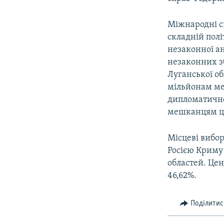
Міжнародні сп
складній полі
незаконної ан
незаконних з
Луганської об
мільйонам ме
дипломатично
мешканцям ци
Місцеві вибор
Росією Криму
областей. Цен
46,62%.
Поділитис