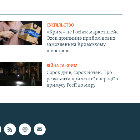
СУСПІЛЬСТВО
«Крим – не Росія»: маркетплейс
Ozon припинив прийом нових
замовлень на Кримському
півострові
ВІЙНА ТА КРИМ
Сорок днів, сорок ночей. Про
результати кримської операції з
примусу Росії до миру