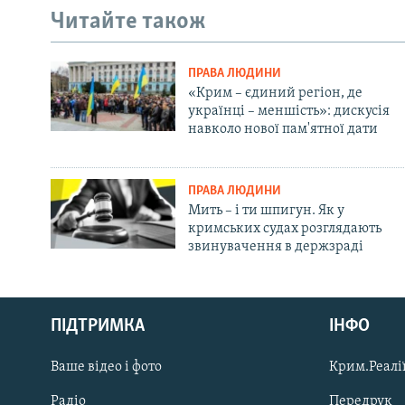
Читайте також
ПРАВА ЛЮДИНИ
«Крим – єдиний регіон, де
українці – меншість»: дискусія
навколо нової пам'ятної дати
ПРАВА ЛЮДИНИ
Мить – і ти шпигун. Як у
кримських судах розглядають
звинувачення в держзраді
Русский
ПІДТРИМКА
ІНФО
Qırımtatar
Ваше відео і фото
Крим.Реалії
ДОЛУЧАЙСЯ!
Радіо
Передрук