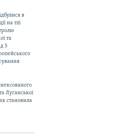
ідбулися в
ії на тлі
нтролю
ої та
д 5
вропейського
сування
 анексованого
та Луганської
рах становила