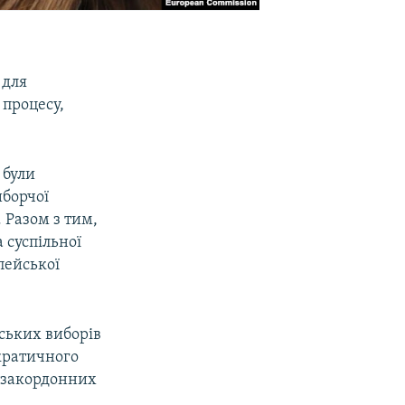
 для
 процесу,
 були
иборчої
 Разом з тим,
 суспільної
пейської
ських виборів
кратичного
з закордонних