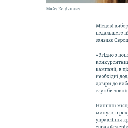
Майя Коціянчич
Місцеві вибор
подальшого пі
заявляє Євро
«Згідно з поп
конкурентним
кампанії, в ц
необхідні дод
довіри до виб
служби зовніш
Нинішні місце
минулого рок
управління к
справ Федерік