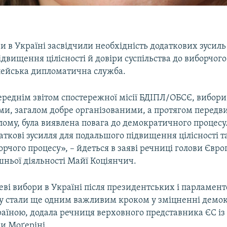
и в Україні засвідчили необхідність додаткових зусиль
двищення цілісності й довіри суспільства до виборчого
пейська дипломатична служба.
ереднім звітом спостережної місії БДІПЛ/ОБСЄ, вибори
и, загалом добре організованими, а протягом передв
ілому, була виявлена повага до демократичного процесу.
аткові зусилля для подальшого підвищення цілісності та
орчого процесу», – йдеться в заяві речниці голови Євро
ньої діяльності Майї Коціянчич.
ві вибори в Україні після президентських і парламент
у стали ще одним важливим кроком у зміцненні демо
раїною, додала речниця верховного представника ЄС і
и Моґеріні.