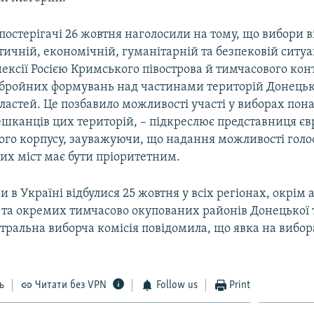
остерігачі 26 жовтня наголосили на тому, що вибори в
тичній, економічній, гуманітарній та безпековій ситуац
ексії Росією Кримського півострова й тимчасового ко
бройних формувань над частинами територій Донецьк
ластей. Це позбавило можливості участі у виборах пона
шканців цих територій, – підкреслює представниця є
го корпусу, зауважуючи, що надання можливості голо
х міст має бути пріоритетним.
и в Україні відбулися 25 жовтня у всіх регіонах, окрім
 та окремих тимчасово окупованих районів Донецької 
тральна виборча комісія повідомила, що явка на вибо
ь
Читати без VPN
Follow us
Print