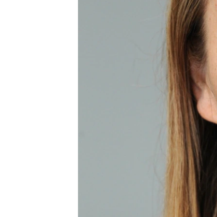
ВІДЕОУРОКИ «ELIFBE»
СВІДЧЕННЯ ОКУПАЦІЇ
УКРАЇНСЬКА ПРОБЛЕМА КРИМУ
ІНФОГРАФІКА