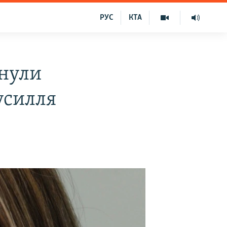
РУС
КТА
инули
зусилля