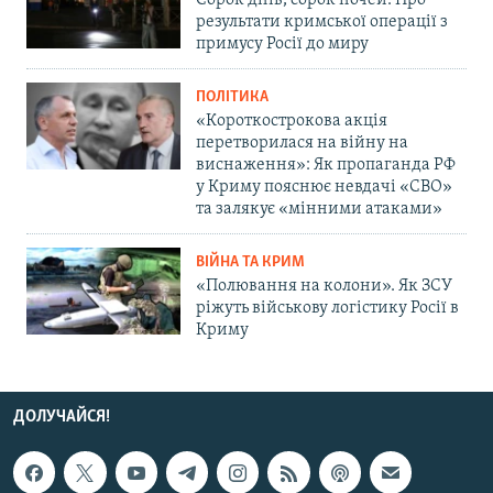
Сорок днів, сорок ночей. Про
результати кримської операції з
примусу Росії до миру
ПОЛІТИКА
«Короткострокова акція
перетворилася на війну на
виснаження»: Як пропаганда РФ
у Криму пояснює невдачі «СВО»
та залякує «мінними атаками»
ВІЙНА ТА КРИМ
«Полювання на колони». Як ЗСУ
ріжуть військову логістику Росії в
Криму
ДОЛУЧАЙСЯ!