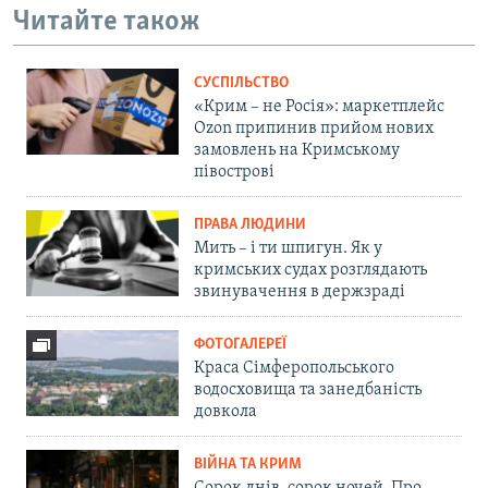
Читайте також
СУСПІЛЬСТВО
«Крим – не Росія»: маркетплейс
Ozon припинив прийом нових
замовлень на Кримському
півострові
ПРАВА ЛЮДИНИ
Мить – і ти шпигун. Як у
кримських судах розглядають
звинувачення в держзраді
ФОТОГАЛЕРЕЇ
Краса Сімферопольського
водосховища та занедбаність
довкола
ВІЙНА ТА КРИМ