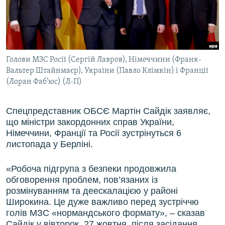
ВІДЕОУРОКИ «ELIFBE»
Русский
СВІДЧЕННЯ ОКУПАЦІЇ
Qırımtatar
УКРАЇНСЬКА ПРОБЛЕМА КРИМУ
Голови МЗС Росії (Сергій Лавров), Німеччини (Франк-
ДОЛУЧАЙСЯ!
ІНФОГРАФІКА
Вальтер Штайнмаєр), України (Павло Клімкін) і Франції
(Лоран Фаб’юс) (Л-П)
Усі сайти RFE/RL
Спецпредставник ОБСЄ Мартін Сайдік заявляє,
що міністри закордонних справ України,
Німеччини, Франції та Росії зустрінуться 6
листопада у Берліні.
«Робоча підгрупа з безпеки продовжила
обговорення проблем, пов’язаних із
розмінуванням та деескалацією у районі
Широкина. Це дуже важливо перед зустріччю
голів МЗС «нормандського формату», – сказав
Сайдік у вівторок, 27 жовтня, після засідання