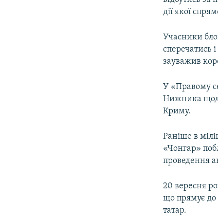
дії якої спря
Учасники блок
сперечатись і
зауважив ко
У «Правому с
Нижника щодо
Криму.
Раніше в мілі
«Чонгар» поб
проведення ак
20 вересня ро
що прямує до
татар.