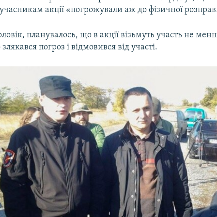
учасникам акції «погрожували аж до фізичної розправ
оловік, планувалось, що в акції візьмуть участь не менш
 злякався погроз і відмовився від участі.