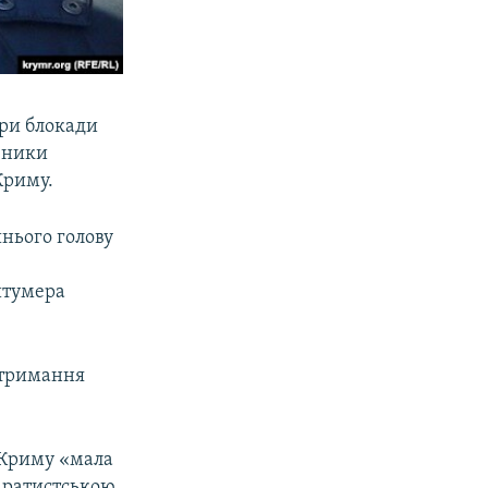
ори блокади
авники
Криму.
шнього голову
йтумера
отримання
 Криму «мала
паратистською,