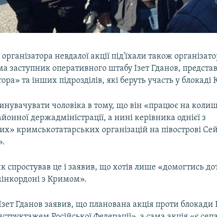
 організатора невдалої акції під'їхали також організат
ма заступник оперативного штабу Ізет Гданов, предст
ора» та інших підрозділів, які беруть участь у блокаді 
инувачувати чоловіка в тому, що він «працює на коли
айонної держадміністрації, а нині керівника однієї з
их» кримськотатарських організацій на півострові Се
».
 спростував це і заявив, що хотів лише «домогтись д
мінкордоні з Кримом».
Ізет Гданов заявив, що планована акція проти блокади
інструктажем Російської Федерації», а сама акція «є се