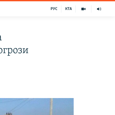
РУС
КТА
а
огрози