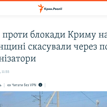
 проти блокади Криму н
нщині скасували через п
анізатори
 11:55
ь
Читати без VPN