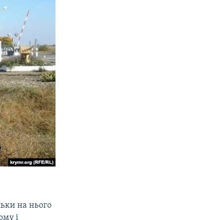
льки на нього
ому і