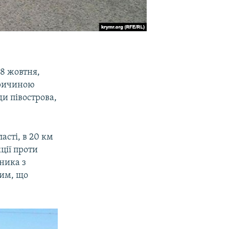
28 жовтня,
 причиною
ди півострова,
асті, в 20 км
ції проти
жника з
тим, що