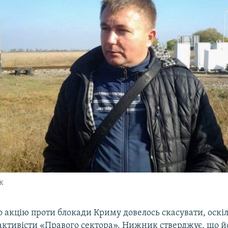
к
о акцію проти блокади Криму довелось скасувати, оскі
активісти «Правого сектора». Нижник стверджує, що й