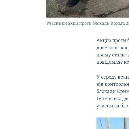
Учасники акції проти блокади Криму, 2
Акцію проти б
довелось скас
цьому стали ч
повідомляє к
У середу вран
від контроль
блокади Криму
Генічеська, д
учасники бло