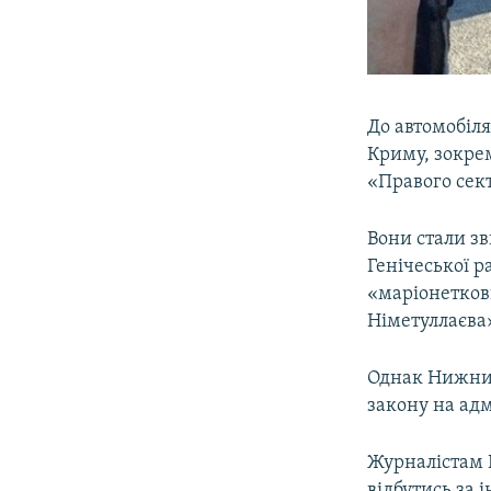
До автомобіля
Криму, зокре
«Правого сект
Вони стали зв
Генічеської р
«маріонетков
Німетуллаєва
Однак Нижник
закону на ад
Журналістам 
відбутись за 