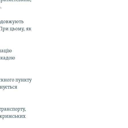
.
родовжують
При цьому, як
мацію
окадою
ускного пункту
нується
транспорту,
и кримських