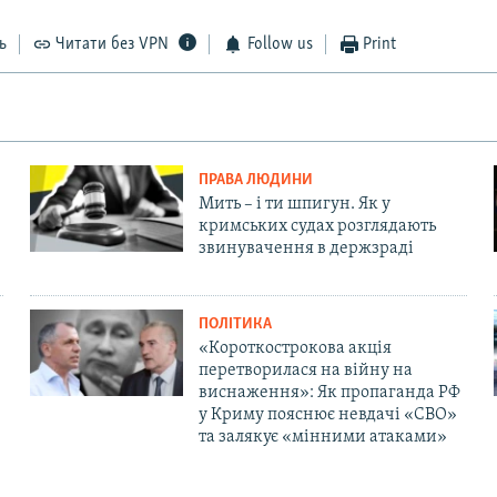
ь
Читати без VPN
Follow us
Print
ПРАВА ЛЮДИНИ
Мить – і ти шпигун. Як у
кримських судах розглядають
звинувачення в держзраді
ПОЛІТИКА
«Короткострокова акція
перетворилася на війну на
виснаження»: Як пропаганда РФ
у Криму пояснює невдачі «СВО»
та залякує «мінними атаками»