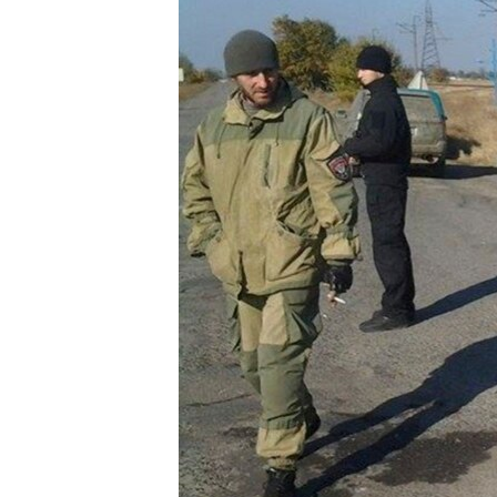
ВІДЕОУРОКИ «ELIFBE»
СВІДЧЕННЯ ОКУПАЦІЇ
УКРАЇНСЬКА ПРОБЛЕМА КРИМУ
ІНФОГРАФІКА