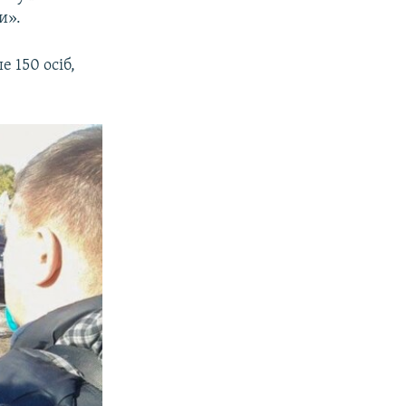
и».
е 150 осіб,