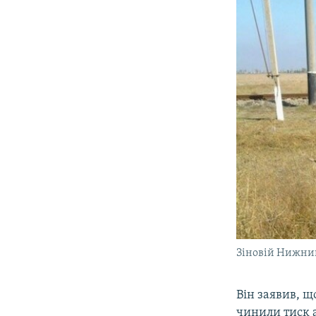
Зіновій Нижни
Він заявив, щ
чинили тиск 