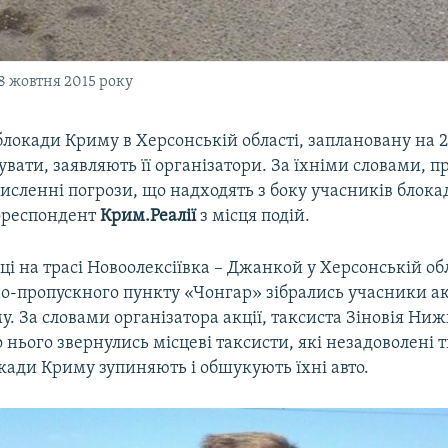
8 жовтня 2015 року
локади Криму в Херсонській області, заплановану на 
увати, заявляють її організатори. За їхніми словами,
исленні погрози, що надходять з боку учасників блока
ореспондент
Крим.Реалії
з місця подій.
ці на трасі Новоолексіївка – Джанкой у Херсонській обл
но-пропускного пункту «Чонгар» зібрались учасники ак
. За словами організатора акції, таксиста Зіновія Ни
о нього звернулись місцеві таксисти, які незадоволені 
кади Криму зупиняють і обшукують їхні авто.