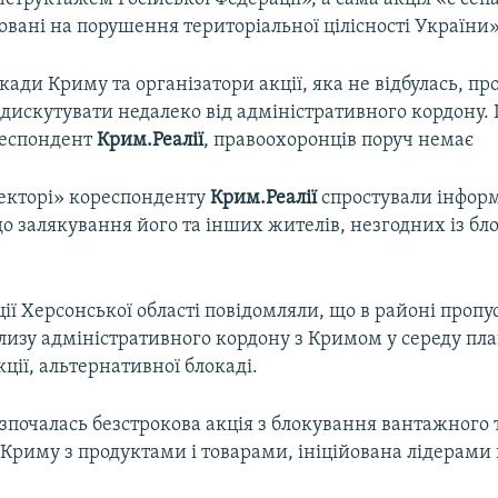
мовані на порушення територіальної цілісності України»
ади Криму та організатори акції, яка не відбулась, п
 дискутувати недалеко від адміністративного кордону. 
респондент
Крим.Реалії
, правоохоронців поруч немає
екторі» кореспонденту
Крим.Реалії
спростували інфор
 залякування його та інших жителів, незгодних із бл
ції Херсонської області повідомляли, що в районі проп
лизу адміністративного кордону з Кримом у середу пла
ції, альтернативної блокаді.
зпочалась безстрокова акція з блокування вантажного 
 Криму з продуктами і товарами, ініційована лідерам