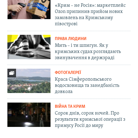
«Крим – не Росія»: маркетплейс
Ozon припинив прийом нових
замовлень на Кримському
півострові
ПРАВА ЛЮДИНИ
Мить – і ти шпигун. Як у
кримських судах розглядають
звинувачення в держзраді
ФОТОГАЛЕРЕЇ
Краса Сімферопольського
водосховища та занедбаність
довкола
ВІЙНА ТА КРИМ
Сорок днів, сорок ночей. Про
результати кримської операції з
примусу Росії до миру