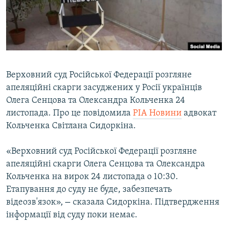
ВІДЕОУРОКИ «ELIFBE»
Русский
СВІДЧЕННЯ ОКУПАЦІЇ
Qırımtatar
УКРАЇНСЬКА ПРОБЛЕМА КРИМУ
ДОЛУЧАЙСЯ!
ІНФОГРАФІКА
Верховний суд Російської Федерації розгляне
апеляційні скарги засуджених у Росії українців
Олега Сенцова та Олександра Кольченка 24
Усі сайти RFE/RL
листопада. Про це повідомила
РІА Новини
адвокат
Кольченка Світлана Сидоркіна.
«Верховний суд Російської Федерації розгляне
апеляційні скарги Олега Сенцова та Олександра
Кольченка на вирок 24 листопада о 10:30.
Етапування до суду не буде, забезпечать
–
відеозв'язок»,
сказала Сидоркіна. Підтвердження
інформації від суду поки немає.