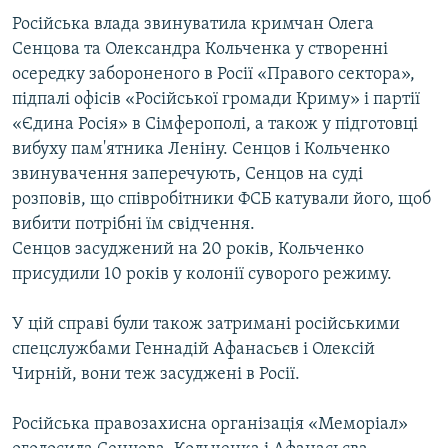
Російська влада звинуватила кримчан Олега
Сенцова та Олександра Кольченка у створенні
осередку забороненого в Росії «Правого сектора»,
підпалі офісів «Російської громади Криму» і партії
«Єдина Росія» в Сімферополі, а також у підготовці
вибуху пам'ятника Леніну. Сенцов і Кольченко
звинувачення заперечують, Сенцов на суді
розповів, що співробітники ФСБ катували його, щоб
вибити потрібні їм свідчення.
Сенцов засуджений на 20 років, Кольченко
присудили 10 років у колонії суворого режиму.
У цій справі були також затримані російськими
спецслужбами Геннадій Афанасьєв і Олексій
Чирній, вони теж засуджені в Росії.
Російська правозахисна організація «Меморіал»