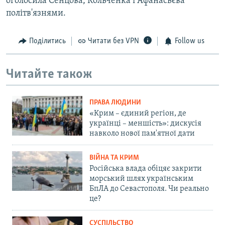
оголосила Сенцова, Кольченка і Афанасьєва
політв'язнями.
Поділитись
Читати без VPN
Follow us
Читайте також
ПРАВА ЛЮДИНИ
«Крим – єдиний регіон, де
українці – меншість»: дискусія
навколо нової пам'ятної дати
ВІЙНА ТА КРИМ
Російська влада обіцяє закрити
морський шлях українським
БпЛА до Севастополя. Чи реально
це?
СУСПІЛЬСТВО