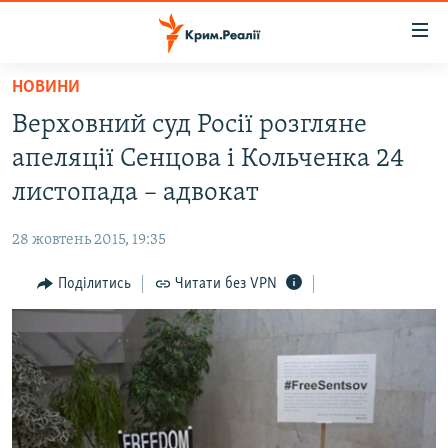
Доступність
посилання
Перейти
НОВИНИ
до
НОВИНИ
Верховний суд Росії розгляне
основного
ВОДА.КРИМ
матеріалу
апеляції Сенцова і Кольченка 24
ВІДЕО ТА ФОТО
Перейти
листопада – адвокат
до
ПОЛІТИКА
основної
28 жовтень 2015, 19:35
БЛОГИ
навігації
Перейти
Поділитись
Читати без VPN
ПОГЛЯД
до
ІНТЕРВ'Ю
пошуку
ВСЕ ЗА ДЕНЬ
СПЕЦПРОЕКТИ
ЯК ОБІЙТИ БЛОКУВАННЯ
ДЕПОРТАЦІЯ