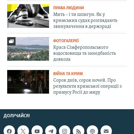
ПРАВА ЛЮДИНИ
Мить – і ти шпигун. Як у
кримських судах розглядають
звинувачення в держзраді
ФОТОГАЛЕРЕЇ
Краса Сімферопольського
водосховища та занедбаність
довкола
ВІЙНА ТА КРИМ
Сорок днів, сорок ночей. Про
результати кримської операції з
примусу Росії до миру
ДОЛУЧАЙСЯ!