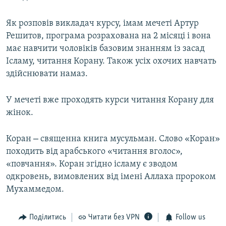
Як розповів викладач курсу, імам мечеті Артур
Решитов, програма розрахована на 2 місяці і вона
має навчити чоловіків базовим знанням із засад
Ісламу, читання Корану. Також усіх охочих навчать
здійснювати намаз.
У мечеті вже проходять курси читання Корану для
жінок.
–
Коран
священна книга мусульман. Слово «Коран»
походить від арабського «читання вголос»,
«повчання». Коран згідно ісламу є зводом
одкровень, вимовлених від імені Аллаха пророком
Мухаммедом.
Поділитись
Читати без VPN
Follow us