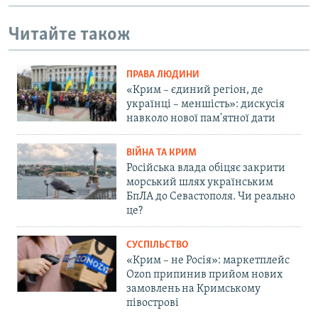
Читайте також
ПРАВА ЛЮДИНИ
«Крим – єдиний регіон, де
українці – меншість»: дискусія
навколо нової пам'ятної дати
ВІЙНА ТА КРИМ
Російська влада обіцяє закрити
морський шлях українським
БпЛА до Севастополя. Чи реально
це?
СУСПІЛЬСТВО
«Крим – не Росія»: маркетплейс
Ozon припинив прийом нових
замовлень на Кримському
півострові