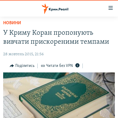
Доступність
посилання
Перейти
НОВИНИ
до
НОВИНИ
У Криму Коран пропонують
основного
ВОДА.КРИМ
матеріалу
вивчати прискореними темпами
ВІДЕО ТА ФОТО
Перейти
до
28 жовтень 2015, 21:56
ПОЛІТИКА
основної
БЛОГИ
Поділитись
Читати без VPN
навігації
Перейти
ПОГЛЯД
до
ІНТЕРВ'Ю
пошуку
ВСЕ ЗА ДЕНЬ
СПЕЦПРОЕКТИ
ЯК ОБІЙТИ БЛОКУВАННЯ
ДЕПОРТАЦІЯ