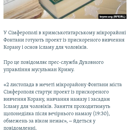
ВІДЕОУРОКИ «ELIFBE»
Русский
СВІДЧЕННЯ ОКУПАЦІЇ
Qırımtatar
УКРАЇНСЬКА ПРОБЛЕМА КРИМУ
У Сімферополі в кримськотатарському мікрорайоні
ДОЛУЧАЙСЯ!
ІНФОГРАФІКА
Фонтани готують проект із прискореного вивчення
Корану і основ ісламу для чоловіків.
Про це повідомляє прес-служба Духовного
Усі сайти RFE/RL
управління мусульман Криму.
«2 листопада в мечеті мікрорайону Фонтани міста
Сімферополя стартує проект із прискореного
вивчення Корану, навчання намазу і засадам
Ісламу для чоловіків. Заняття проходитимуть
щопонеділка після вечірнього намазу (19:30),
–
обмежень за віком немає»,
йдеться у
повідомленні.