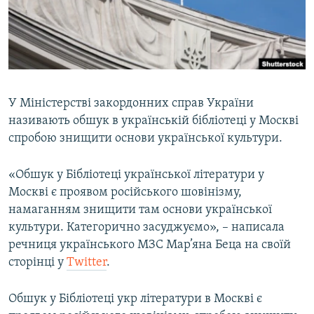
ВІДЕОУРОКИ «ELIFBE»
Русский
СВІДЧЕННЯ ОКУПАЦІЇ
Qırımtatar
УКРАЇНСЬКА ПРОБЛЕМА КРИМУ
ДОЛУЧАЙСЯ!
ІНФОГРАФІКА
У Міністерстві закордонних справ України
називають обшук в українській бібліотеці у Москві
спробою знищити основи української культури.
Усі сайти RFE/RL
«Обшук у Бібліотеці української літератури у
Москві є проявом російського шовінізму,
намаганням знищити там основи української
культури. Категорично засуджуємо», – написала
речниця українського МЗС Мар’яна Беца на своїй
сторінці у
Twitter
.
Обшук у Бібліотеці укр літератури в Москві є