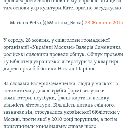
проявом російського шовінізму, спробою знищити
там основи укр культури.Категорично засуджуємо
— Mariana Betsa (@Mariana_Betsa)
28 Жовтень 2015
У середу, 28 жовтня, у співголови громадської
організації «Українці Москви» Валерія Семененка
російські силовики провели обшук. Обшук провели
і у Бібліотеці української літератури та у квартирі
директорки бібліотеки Наталії Шаріної.
За словами Валерія Семененка, люди у масках і з
автоматами у доволі грубій формі вилучили
комп’ютери, ноутбуки, флеш-карти та велику
кількість літератури. Більшість питань слідчого,
зазначає він, стосувалися української бібліотеки у
Москві, проти якої у 2010 році порушили, а потім
призупинили кримінальну справу щодо