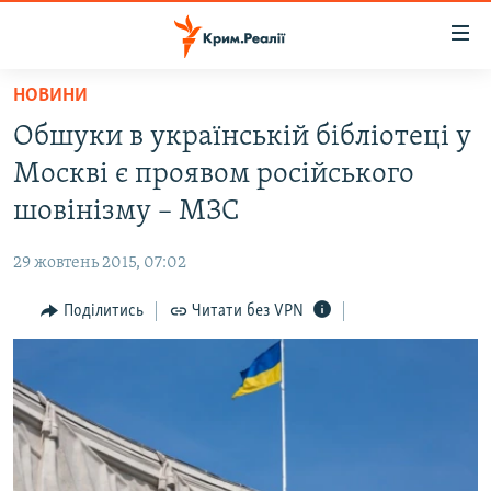
Доступність
посилання
Перейти
НОВИНИ
до
НОВИНИ
Обшуки в українській бібліотеці у
основного
ВОДА.КРИМ
матеріалу
Москві є проявом російського
ВІДЕО ТА ФОТО
Перейти
шовінізму – МЗС
до
ПОЛІТИКА
основної
29 жовтень 2015, 07:02
БЛОГИ
навігації
Перейти
Поділитись
Читати без VPN
ПОГЛЯД
до
ІНТЕРВ'Ю
пошуку
ВСЕ ЗА ДЕНЬ
СПЕЦПРОЕКТИ
ЯК ОБІЙТИ БЛОКУВАННЯ
ДЕПОРТАЦІЯ