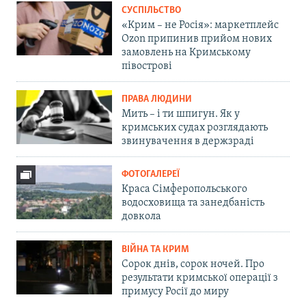
СУСПІЛЬСТВО
«Крим – не Росія»: маркетплейс
Ozon припинив прийом нових
замовлень на Кримському
півострові
ПРАВА ЛЮДИНИ
Мить – і ти шпигун. Як у
кримських судах розглядають
звинувачення в держзраді
ФОТОГАЛЕРЕЇ
Краса Сімферопольського
водосховища та занедбаність
довкола
ВІЙНА ТА КРИМ
Сорок днів, сорок ночей. Про
результати кримської операції з
примусу Росії до миру