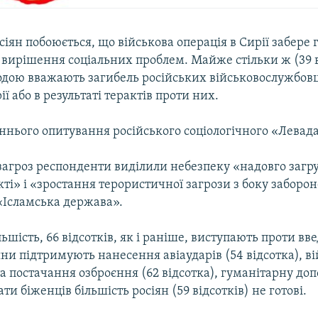
осіян побоюється, що військова операція в Сирії забере 
 вирішення соціальних проблем. Майже стільки ж (39 в
дою вважають загибель російських військовослужбовці
ії або в результаті терактів проти них.
аннього опитування російського соціологічного «Левад
загроз респонденти виділили небезпеку «надовго загр
ті» і «зростання терористичної загрози з боку забороне
«Ісламська держава».
ьшість, 66 відсотків, як і раніше, виступають проти вв
іяни підтримують нанесення авіаударів (54 відсотка), ві
та постачання озброєння (62 відсотка), гуманітарну доп
и біженців більшість росіян (59 відсотків) не готові.