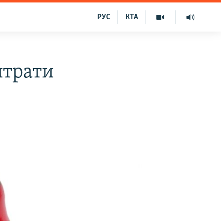
РУС
КТА
итрати