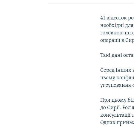
41 відсоток р
необхідні для
головною шко
операції в Сир
Такі дані ост
Серед інших 
цьому конфлік
угруповання 
При цьому біл
до Сирії. Рос
консультації 
Однак приймат