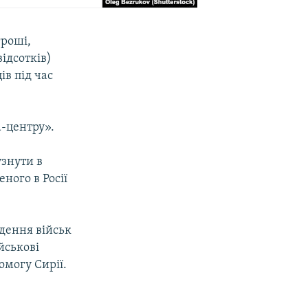
гроші,
ідсотків)
в під час
а-центру».
узнути в
ного в Росії
едення військ
йськові
омогу Сирії.