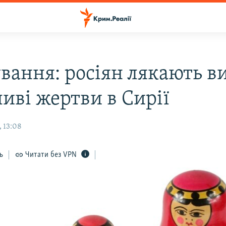
вання: росіян лякають в
иві жертви в Сирії
, 13:08
ь
Читати без VPN