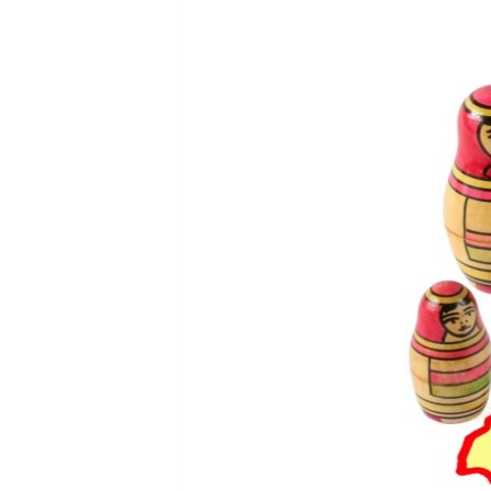
ВІДЕОУРОКИ «ELIFBE»
СВІДЧЕННЯ ОКУПАЦІЇ
УКРАЇНСЬКА ПРОБЛЕМА КРИМУ
ІНФОГРАФІКА