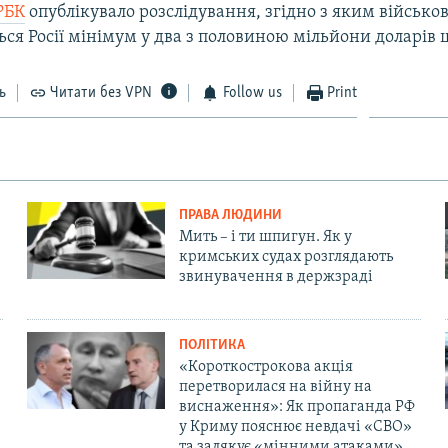
РБК
опублікувало розслідування, згідно з яким військов
ься Росії мінімум у два з половиною мільйони доларів 
ь
Читати без VPN
Follow us
Print
ПРАВА ЛЮДИНИ
Мить – і ти шпигун. Як у
кримських судах розглядають
звинувачення в держзраді
ПОЛІТИКА
«Короткострокова акція
перетворилася на війну на
виснаження»: Як пропаганда РФ
у Криму пояснює невдачі «СВО»
та залякує «мінними атаками»