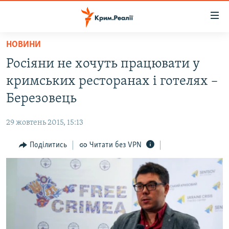
Доступність
посилання
Перейти
НОВИНИ
до
НОВИНИ
Росіяни не хочуть працювати у
основного
ВОДА.КРИМ
матеріалу
кримських ресторанах і готелях –
ВІДЕО ТА ФОТО
Перейти
Березовець
до
ПОЛІТИКА
основної
29 жовтень 2015, 15:13
БЛОГИ
навігації
Перейти
Поділитись
Читати без VPN
ПОГЛЯД
до
ІНТЕРВ'Ю
пошуку
ВСЕ ЗА ДЕНЬ
СПЕЦПРОЕКТИ
ЯК ОБІЙТИ БЛОКУВАННЯ
ДЕПОРТАЦІЯ