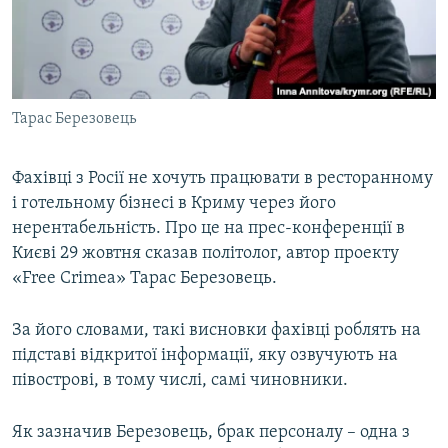
ВІДЕОУРОКИ «ELIFBE»
Русский
СВІДЧЕННЯ ОКУПАЦІЇ
Qırımtatar
УКРАЇНСЬКА ПРОБЛЕМА КРИМУ
Тарас Березовець
ДОЛУЧАЙСЯ!
ІНФОГРАФІКА
Фахівці з Росії не хочуть працювати в ресторанному
і готельному бізнесі в Криму через його
Усі сайти RFE/RL
нерентабельність. Про це на прес-конференції в
Києві 29 жовтня сказав політолог, автор проекту
«Free Crimea» Тарас Березовець.
За його словами, такі висновки фахівці роблять на
підставі відкритої інформації, яку озвучують на
півострові, в тому числі, самі чиновники.
Як зазначив Березовець, брак персоналу – одна з