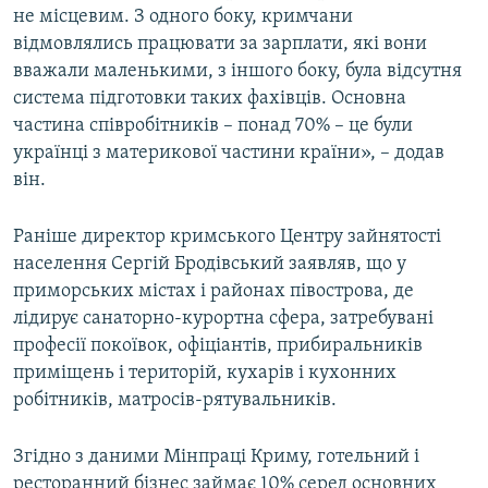
не місцевим. З одного боку, кримчани
відмовлялись працювати за зарплати, які вони
вважали маленькими, з іншого боку, була відсутня
система підготовки таких фахівців. Основна
частина співробітників – понад 70% – це були
українці з материкової частини країни», – додав
він.
Раніше директор кримського Центру зайнятості
населення Сергій Бродівський заявляв, що у
приморських містах і районах півострова, де
лідирує санаторно-курортна сфера, затребувані
професії покоївок, офіціантів, прибиральників
приміщень і територій, кухарів і кухонних
робітників, матросів-рятувальників.
Згідно з даними Мінпраці Криму, готельний і
ресторанний бізнес займає 10% серед основних