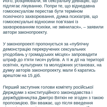
Його, розцінювали, як сексуальну девіацію, що
підлягає лікуванню. Попри те, що віднедавна
гомосексуалізм перестав бути терміном
психічного захворювання, думка психіатрів, що
гомосексуальні відносини пов’язані із
захворюванням психіки, не змінилася», – заявили
автори законопроекту.
У законопроекті пропонується за «публічну
демонстрацію перекручених сексуальних
уподобань у громадських місцях» запровадити
штраф до п'яти тисяч рублів. А ті ж дії на території
освітніх, культурних та молодіжних установах, на
думку авторів законопроекту, мали б каратись
арештом на 15 діб.
Перший заступник голови комітету російської
Держдуми з конституційного законодавства і
держбудівництва Дмитро Вяткін не згоден з такою
пропозицією. Він вважає, що після введення