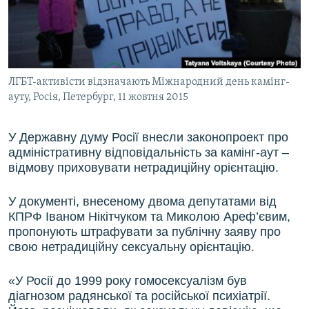
ВІДЕОУРОКИ «ELIFBE»
Русский
СВІДЧЕННЯ ОКУПАЦІЇ
Qırımtatar
УКРАЇНСЬКА ПРОБЛЕМА КРИМУ
ЛГБТ-активісти відзначають Міжнародний день камінг-
ДОЛУЧАЙСЯ!
ІНФОГРАФІКА
ауту, Росія, Петербург, 11 жовтня 2015
У Державну думу Росії внесли законопроект про
Усі сайти RFE/RL
адміністративну відповідальність за камінг-аут –
відмову приховувати нетрадиційну орієнтацію.
У документі, внесеному двома депутатами від
КПРФ Іваном Нікітчуком та Миколою Ареф’євим,
пропонують штрафувати за публічну заяву про
свою нетрадиційну сексуальну орієнтацію.
«У Росії до 1999 року гомосексуалізм був
діагнозом радянської та російської психіатрії.