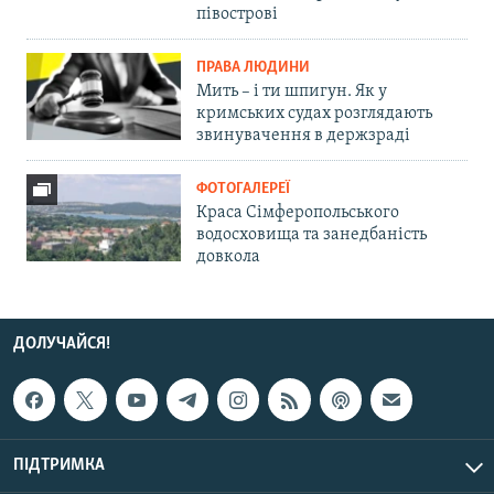
півострові
ПРАВА ЛЮДИНИ
Мить – і ти шпигун. Як у
кримських судах розглядають
звинувачення в держзраді
ФОТОГАЛЕРЕЇ
Краса Сімферопольського
водосховища та занедбаність
довкола
ДОЛУЧАЙСЯ!
ПІДТРИМКА