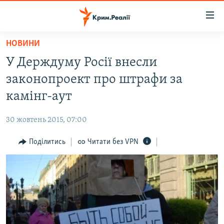
Доступність
посилання
Перейти
НОВИНИ
до
НОВИНИ
У Держдуму Росії внесли
основного
ВОДА.КРИМ
матеріалу
законопроект про штрафи за
ВІДЕО ТА ФОТО
Перейти
камінг-аут
до
ПОЛІТИКА
основної
30 жовтень 2015, 07:00
БЛОГИ
навігації
Перейти
Поділитись
Читати без VPN
ПОГЛЯД
до
ІНТЕРВ'Ю
пошуку
ВСЕ ЗА ДЕНЬ
СПЕЦПРОЕКТИ
ЯК ОБІЙТИ БЛОКУВАННЯ
ДЕПОРТАЦІЯ