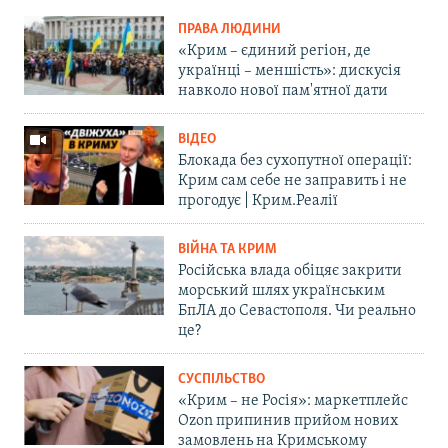
ПРАВА ЛЮДИНИ
«Крим – єдиний регіон, де
українці – меншість»: дискусія
навколо нової пам'ятної дати
ВІДЕО
Блокада без сухопутної операції:
Крим сам себе не заправить і не
прогодує | Крим.Реалії
ВІЙНА ТА КРИМ
Російська влада обіцяє закрити
морський шлях українським
БпЛА до Севастополя. Чи реально
це?
СУСПІЛЬСТВО
«Крим – не Росія»: маркетплейс
Ozon припинив прийом нових
замовлень на Кримському