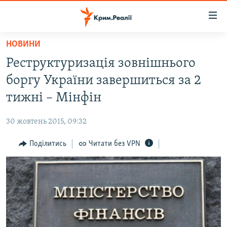
Доступність
посилання
Перейти
НОВИНИ
до
НОВИНИ
Реструктуризація зовнішнього
основного
ВОДА.КРИМ
матеріалу
боргу України завершиться за 2
ВІДЕО ТА ФОТО
Перейти
тижні – Мінфін
до
ПОЛІТИКА
основної
30 жовтень 2015, 09:32
БЛОГИ
навігації
Перейти
Поділитись
Читати без VPN
ПОГЛЯД
до
ІНТЕРВ'Ю
пошуку
ВСЕ ЗА ДЕНЬ
СПЕЦПРОЕКТИ
ЯК ОБІЙТИ БЛОКУВАННЯ
ДЕПОРТАЦІЯ