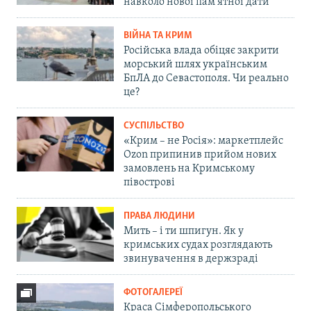
навколо нової пам'ятної дати
ВІЙНА ТА КРИМ
Російська влада обіцяє закрити
морський шлях українським
БпЛА до Севастополя. Чи реально
це?
СУСПІЛЬСТВО
«Крим – не Росія»: маркетплейс
Ozon припинив прийом нових
замовлень на Кримському
півострові
ПРАВА ЛЮДИНИ
Мить – і ти шпигун. Як у
кримських судах розглядають
звинувачення в держзраді
ФОТОГАЛЕРЕЇ
Краса Сімферопольського