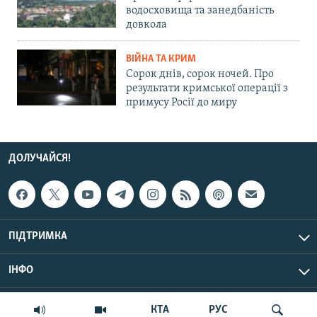
водосховища та занедбаність
довкола
ВІЙНА ТА КРИМ
Сорок днів, сорок ночей. Про
результати кримської операції з
примусу Росії до миру
ДОЛУЧАЙСЯ!
ПІДТРИМКА
ІНФО
© Крим.Реалії, 2026 | Усі права застережено.
КТА
РУС