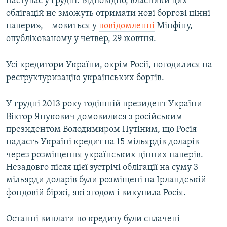
наступає у грудні. Відповідно, власники цих
облігацій не зможуть отримати нові боргові цінні
папери», – мовиться у
повідомленні
Мінфіну,
опублікованому у четвер, 29 жовтня.
Усі кредитори України, окрім Росії, погодилися на
реструктуризацію українських боргів.
У грудні 2013 року тодішній президент України
Віктор Янукович домовилися з російським
президентом Володимиром Путіним, що Росія
надасть Україні кредит на 15 мільярдів доларів
через розміщення українських цінних паперів.
Незадовго після цієї зустрічі облігації на суму 3
мільярди доларів були розміщені на Ірландській
фондовій біржі, які згодом і викупила Росія.
Останні виплати по кредиту були сплачені