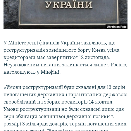
ВІДЕОУРОКИ «ELIFBE»
Русский
СВІДЧЕННЯ ОКУПАЦІЇ
Qırımtatar
УКРАЇНСЬКА ПРОБЛЕМА КРИМУ
ДОЛУЧАЙСЯ!
ІНФОГРАФІКА
У Міністерстві фінансів України заявляють, що
реструктуризація зовнішнього боргу Києва усіма
кредиторами має завершитися 12 листопада.
Усі сайти RFE/RL
Неузгодженим питання залишається лише з Росією,
наголошують у Мінфіні.
«Умови реструктуризації були схвалені для 13 серій
непогашених державних і гарантованих державою
єврооблігацій на зборах кредиторів 14 жовтня.
Умови реструктуризації не були схвалені лише для
серії облігацій зовнішньої державної позики в
розмірі 3 мільярди доларів, термін погашення яких