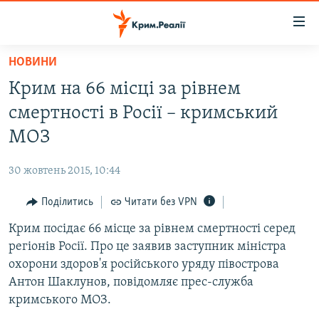
Доступність
посилання
Перейти
НОВИНИ
до
НОВИНИ
Крим на 66 місці за рівнем
основного
ВОДА.КРИМ
матеріалу
смертності в Росії – кримський
ВІДЕО ТА ФОТО
Перейти
МОЗ
до
ПОЛІТИКА
основної
30 жовтень 2015, 10:44
БЛОГИ
навігації
Перейти
Поділитись
Читати без VPN
ПОГЛЯД
до
Крим посідає 66 місце за рівнем смертності серед
ІНТЕРВ'Ю
пошуку
регіонів Росії. Про це заявив заступник міністра
ВСЕ ЗА ДЕНЬ
охорони здоров'я російського уряду півострова
СПЕЦПРОЕКТИ
Антон Шаклунов, повідомляє прес-служба
кримського МОЗ.
ЯК ОБІЙТИ БЛОКУВАННЯ
ДЕПОРТАЦІЯ