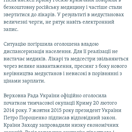
Після анексії Криму Росією кримчани повірили в
безкоштовну російську медицину і частіше стали
звертатися до лікарів. У результаті в медустановах
величезні черги, не рятує навіть електронний
запис.
Ситуацію погіршила оголошена владою
диспансеризація населення. Для її реалізації не
вистачає медиків. Лікарі та медсестри звільняються
через велике навантаження, пресинг з боку нового
керівництва медустанов і невисокі в порівнянні з
цінами зарплати.
Верховна Рада України офіційно оголосила
початком тимчасової окупації Криму 20 лютого
2014 року. 7 жовтня 2015 року президент України
Петро Порошенко підписав відповідний закон.
Країни Заходу запровадили низку економічних