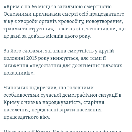
ВІДЕОУРОКИ «ELIFBE»
«Крим є на 66 місці за загальною смертністю.
Русский
Основними причинами смерті осіб працездатного
СВІДЧЕННЯ ОКУПАЦІЇ
Qırımtatar
віку є хвороби органів кровообігу, новоутворення,
УКРАЇНСЬКА ПРОБЛЕМА КРИМУ
травми та отруєння», – сказав він, зазначивши, що
це дані за дев'ять місяців цього року.
ДОЛУЧАЙСЯ!
ІНФОГРАФІКА
За його словами, загальна смертність у другій
половині 2015 року знижується, але темп її
Усі сайти RFE/RL
зниження «недостатній для досягнення цільових
показників».
Чиновник підкреслив, що головними
особливостями сучасної демографічної ситуації в
Криму є низька народжуваність, старіння
населення, передчасні втрати населення
працездатного віку.