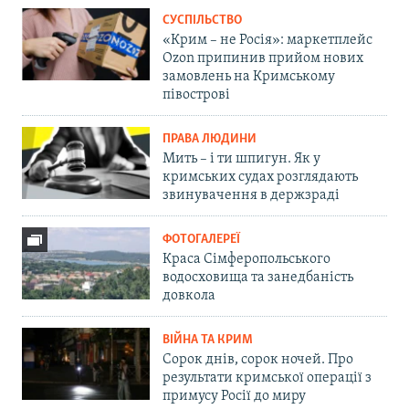
СУСПІЛЬСТВО
«Крим – не Росія»: маркетплейс
Ozon припинив прийом нових
замовлень на Кримському
півострові
ПРАВА ЛЮДИНИ
Мить – і ти шпигун. Як у
кримських судах розглядають
звинувачення в держзраді
ФОТОГАЛЕРЕЇ
Краса Сімферопольського
водосховища та занедбаність
довкола
ВІЙНА ТА КРИМ
Сорок днів, сорок ночей. Про
результати кримської операції з
примусу Росії до миру