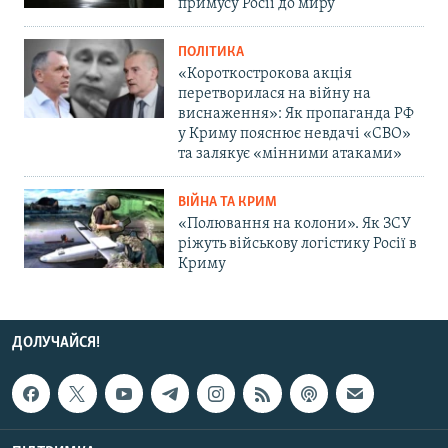
примусу Росії до миру
ПОЛІТИКА
«Короткострокова акція
перетворилася на війну на
виснаження»: Як пропаганда РФ
у Криму пояснює невдачі «СВО»
та залякує «мінними атаками»
ВІЙНА ТА КРИМ
«Полювання на колони». Як ЗСУ
ріжуть військову логістику Росії в
Криму
ДОЛУЧАЙСЯ!