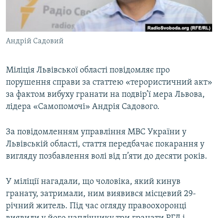
ВІДЕОУРОКИ «ELIFBE»
Русский
СВІДЧЕННЯ ОКУПАЦІЇ
Qırımtatar
Андрій Садовий
УКРАЇНСЬКА ПРОБЛЕМА КРИМУ
ДОЛУЧАЙСЯ!
ІНФОГРАФІКА
Міліція Львівської області повідомляє про
порушення справи за статтею «терористичний акт»
за фактом вибуху гранати на подвір’ї мера Львова,
Усі сайти RFE/RL
лідера «Самопомочі» Андрія Садового.
За повідомленням управління МВС України у
Львівській області, стаття передбачає покарання у
вигляду позбавлення волі від п’яти до десяти років.
У міліції нагадали, що чоловіка, який кинув
гранату, затримали, ним виявився місцевий 29-
річний житель. Під час огляду правоохоронці