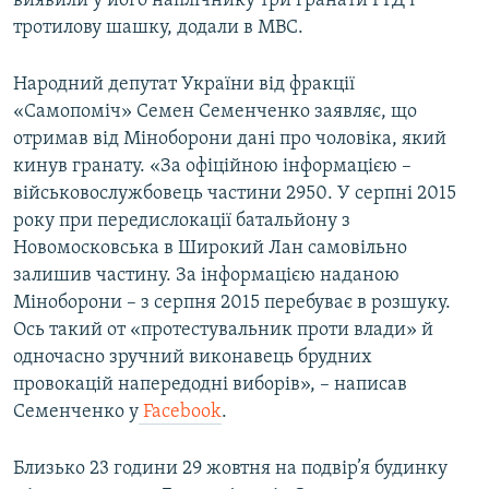
виявили у його наплічнику три гранати РГД і
тротилову шашку, додали в МВС.
Народний депутат України від фракції
«Самопоміч» Семен Семенченко заявляє, що
отримав від Міноборони дані про чоловіка, який
кинув гранату. «За офіційною інформацією –
військовослужбовець частини 2950. У серпні 2015
року при передислокації батальйону з
Новомосковська в Широкий Лан самовільно
залишив частину. За інформацією наданою
Міноборони – з серпня 2015 перебуває в розшуку.
Ось такий от «протестувальник проти влади» й
одночасно зручний виконавець брудних
провокацій напередодні виборів», – написав
Семенченко у
Facebook
.
Близько 23 години 29 жовтня на подвір’я будинку