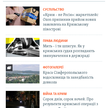
СУСПІЛЬСТВО
«Крим – не Росія»: маркетплейс
Ozon припинив прийом нових
замовлень на Кримському
півострові
ПРАВА ЛЮДИНИ
Мить – і ти шпигун. Як у
кримських судах розглядають
звинувачення в держзраді
ФОТОГАЛЕРЕЇ
Краса Сімферопольського
водосховища та занедбаність
довкола
ВІЙНА ТА КРИМ
Сорок днів, сорок ночей. Про
результати кримської операції з