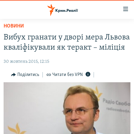
Доступність
посилання
Перейти
НОВИНИ
до
НОВИНИ
Вибух гранати у дворі мера Львова
основного
ВОДА.КРИМ
матеріалу
кваліфікували як теракт – міліція
ВІДЕО ТА ФОТО
Перейти
до
30 жовтень 2015, 12:15
ПОЛІТИКА
основної
БЛОГИ
Поділитись
Читати без VPN
навігації
Перейти
ПОГЛЯД
до
ІНТЕРВ'Ю
пошуку
ВСЕ ЗА ДЕНЬ
СПЕЦПРОЕКТИ
ЯК ОБІЙТИ БЛОКУВАННЯ
ДЕПОРТАЦІЯ