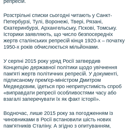
репресій.
Розстрільні списки сьогодні читають у Санкт-
Петербурзі, Тулі, Воронежі, Твері, Рязані,
Єкатеринбурзі, Архангельську, Пскові, Томську.
Історики заявляють, що число безпосередніх
жертв сталінських репресій кінця 1920-х – початку
1950-х років обчислюється мільйонами.
У серпні 2015 року уряд Росії затвердив
Концепцію державної політики щодо увічнення
пам'яті жертв політичних репресій. У документі,
підписаному прем'єр-міністром Дмитром
Медведєвим, ідеться про неприпустимість спроб
«виправдати репресії особливостями часу або
взагалі заперечувати їх як факт історії».
Водночас, лише 2015 року за погодженням із
чиновниками в Росії встановили шість нових
пам’ятників Сталіну. А згідно з опитуванням,