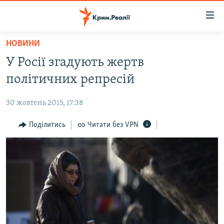
Доступність
посилання
Перейти
НОВИНИ
до
НОВИНИ
У Росії згадують жертв
основного
ВОДА.КРИМ
матеріалу
політичних репресій
ВІДЕО ТА ФОТО
Перейти
до
30 жовтень 2015, 17:38
ПОЛІТИКА
основної
БЛОГИ
Поділитись
Читати без VPN
навігації
Перейти
ПОГЛЯД
до
ІНТЕРВ'Ю
пошуку
ВСЕ ЗА ДЕНЬ
СПЕЦПРОЕКТИ
ЯК ОБІЙТИ БЛОКУВАННЯ
ДЕПОРТАЦІЯ