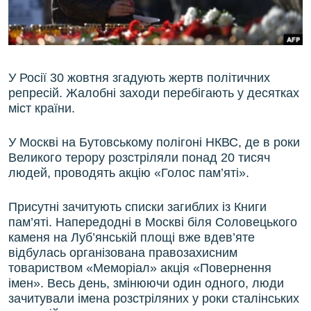
ВІДЕОУРОКИ «ELIFBE»
Русский
СВІДЧЕННЯ ОКУПАЦІЇ
Qırımtatar
УКРАЇНСЬКА ПРОБЛЕМА КРИМУ
У Росії 30 жовтня згадують жертв політичних
ДОЛУЧАЙСЯ!
ІНФОГРАФІКА
репресій. Жалобні заходи перебігають у десятках
міст країни.
У Москві на Бутовському полігоні НКВС, де в роки
Усі сайти RFE/RL
Великого терору розстріляли понад 20 тисяч
людей, проводять акцію «Голос пам’яті».
Присутні зачитують списки загиблих із Книги
пам’яті. Напередодні в Москві біля Соловецького
каменя на Луб’янській площі вже вдев’яте
відбулась організована правозахисним
товариством «Меморіал» акція «Повернення
імен». Весь день, змінюючи один одного, люди
зачитували імена розстріляних у роки сталінських