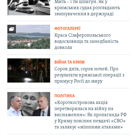
Мить – і ти шпигун. Як у
кримських судах розглядають
звинувачення в держзраді
ФОТОГАЛЕРЕЇ
Краса Сімферопольського
водосховища та занедбаність
довкола
ВІЙНА ТА КРИМ
Сорок днів, сорок ночей. Про
результати кримської операції з
примусу Росії до миру
ПОЛІТИКА
«Короткострокова акція
перетворилася на війну на
виснаження»: Як пропаганда РФ
у Криму пояснює невдачі «СВО»
та залякує «мінними атаками»