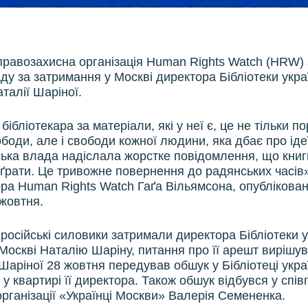
равозахисна організація Human Rights Watch (HRW)
ду за затримання у Москві директора Бібліотеки укра
талії Шаріної.
ібліотекара за матеріали, які у неї є, це не тільки п
ободи, але і свободи кожної людини, яка дбає про іде
йська влада надіслала жорстке повідомлення, що книг
 ґрати. Це тривожне повернення до радянських часів»
ора Human Rights Watch Гаґа Вільямсона, опублікован
 жовтня.
російські силовики затримали директора Бібліотеки у
 Москві Наталію Шаріну, питання про її арешт вирішув
аріної 28 жовтня передував обшук у Бібліотеці укра
 у квартирі її директора. Також обшук відбувся у спі
організації «Українці Москви» Валерія Семененка.