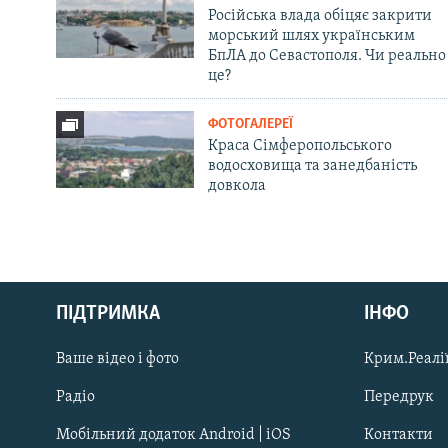
Російська влада обіцяє закрити
морський шлях українським
БпЛА до Севастополя. Чи реально
це?
ФОТОГАЛЕРЕЇ
Краса Сімферопольського
водосховища та занедбаність
довкола
Русский
ПІДТРИМКА
ІНФО
Qırımtatar
Ваше відео і фото
Крим.Реалії
ДОЛУЧАЙСЯ!
Радіо
Передрук
Мобільний додаток Android | iOS
Контакти