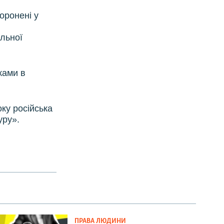
оронені у
льної
ками в
оку російська
уру».
ПРАВА ЛЮДИНИ