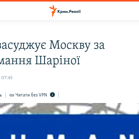
асуджує Москву за
мання Шаріної
 07:45
ь
Читати без VPN