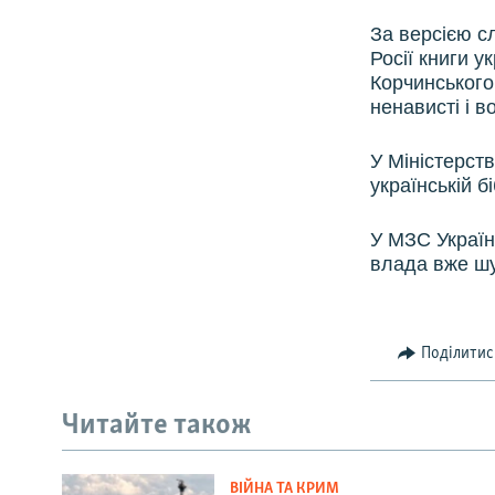
За версією с
Росії книги у
Корчинського
ненависті і в
У Міністерств
українській бі
У МЗС України
влада вже шук
Поділитис
Читайте також
ВІЙНА ТА КРИМ