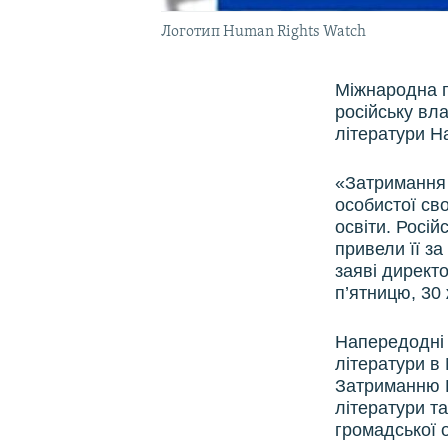
Логотип Human Rights Watch
Міжнародна п
російську вла
літератури На
«Затримання б
особистої св
освіти. Росі
привели її за
заяві директ
п’ятницю, 30
Напередодні 
літератури в
Затриманню Ш
літератури та
громадської 