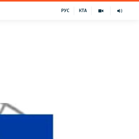
РУС
КТА