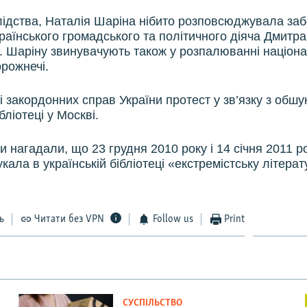
лідства, Наталія Шаріна нібито розповсюджувала заб
країнського громадського та політичного діяча Дмитра
. Шаріну звинувачують також у розпалюванні націона
орожнечі.
і закордонних справ України протест у зв’язку з обшу
бліотеці у Москві.
 нагадали, що 23 грудня 2010 року і 14 січня 2011 р
ала в українській бібліотеці «екстремістську літерат
ь
Читати без VPN
Follow us
Print
СУСПІЛЬСТВО