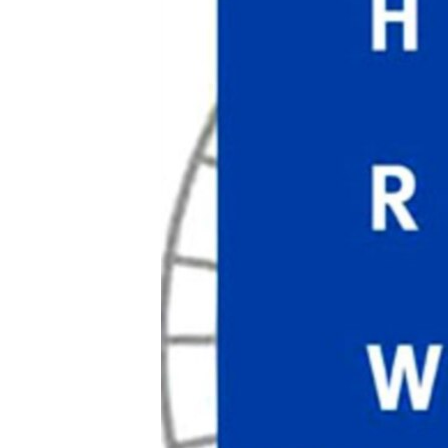
ВІДЕОУРОКИ «ELIFBE»
СВІДЧЕННЯ ОКУПАЦІЇ
УКРАЇНСЬКА ПРОБЛЕМА КРИМУ
ІНФОГРАФІКА