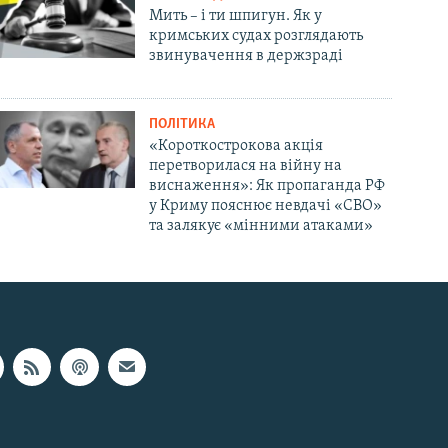
Мить – і ти шпигун. Як у
кримських судах розглядають
звинувачення в держзраді
ПОЛІТИКА
«Короткострокова акція
перетворилася на війну на
виснаження»: Як пропаганда РФ
у Криму пояснює невдачі «СВО»
та залякує «мінними атаками»