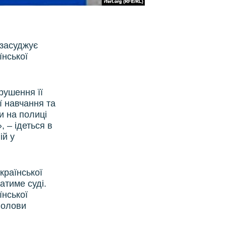
 засуджує
їнської
орушення її
ї навчання та
и на полиці
, – ідеться в
ій у
країнської
атиме суді.
їнської
вголови