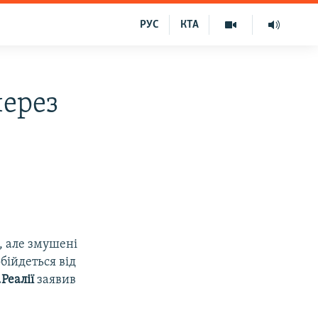
РУС
КТА
через
, але змушені
бійдеться від
Реалії
заявив