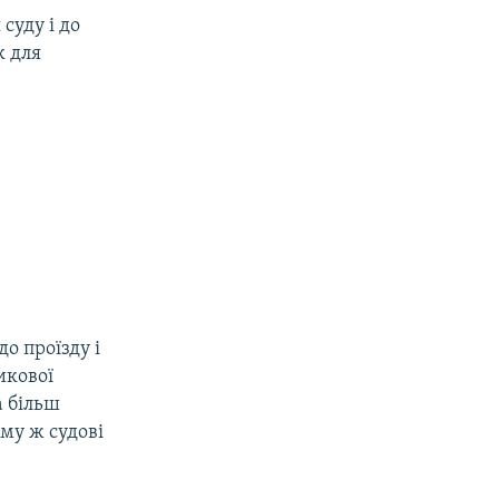
суду і до
к для
о проїзду і
икової
а більш
ому ж судові