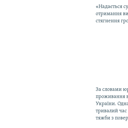
ВІДЕОУРОКИ «ELIFBE»
«Надається су
СВІДЧЕННЯ ОКУПАЦІЇ
отримання вик
стягнення гро
УКРАЇНСЬКА ПРОБЛЕМА КРИМУ
ІНФОГРАФІКА
За словами юр
проживання в
України. Одна
тривалий час 
тяжби з повер