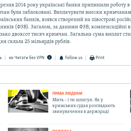
ерезня 2014 року українські банки припинили роботу в
чан були заблоковані. Виплачувати внески кримчанам,
аїнських банків, взявся створений на півострові росі
дників (ФЗВ). Загалом, за даними ФЗВ, компенсаційні 
зько двохсот тисяч кримчан. Загальна сума виплат ст
ня склала 25 мільярдів рублів.
ь
Читати без VPN
Follow us
Print
ПРАВА ЛЮДИНИ
Мить – і ти шпигун. Як у
кримських судах розглядають
звинувачення в держзраді