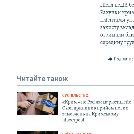
Після подій б
Рахунки крим
клієнтами укр
захисту вкла
отримали бли
середину груд
Поділитис
Читайте також
СУСПІЛЬСТВО
«Крим – не Росія»: маркетплейс
Ozon припинив прийом нових
замовлень на Кримському
півострові