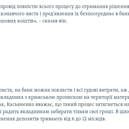
провід повністю всього процесу до отримання рішення 
онавчого листа і пред'явлення їх безпосередньо в бан
шових коштів», – сказав він.
иста, на банк можна покласти і всі судові витрати, аж д
кладника з кримською пропискою на території матер
к, Касьяненко вважає, що такий процес затягнеться н
і радить вкладникам забирати тільки свої гроші. В ціл
нення депозитів тривають від 6 до 12 місяців.