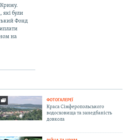
 Криму.
 які були
йський Фонд
виплати
аном на
ФОТОГАЛЕРЕЇ
Краса Сімферопольського
водосховища та занедбаність
довкола