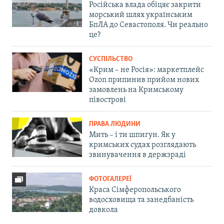
Російська влада обіцяє закрити
морський шлях українським
БпЛА до Севастополя. Чи реально
це?
СУСПІЛЬСТВО
«Крим – не Росія»: маркетплейс
Ozon припинив прийом нових
замовлень на Кримському
півострові
ПРАВА ЛЮДИНИ
Мить – і ти шпигун. Як у
кримських судах розглядають
звинувачення в держзраді
ФОТОГАЛЕРЕЇ
Краса Сімферопольського
водосховища та занедбаність
довкола