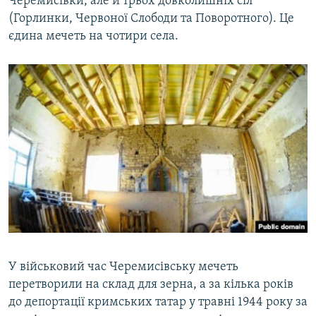
Черемисівки, але й трьох довколишніх сіл
(Горлинки, Червоної Слободи та Поворотного). Це
єдина мечеть на чотири села.
У військовий час Черемисівську мечеть
перетворили на склад для зерна, а за кілька років
до депортації кримських татар у травні 1944 року за