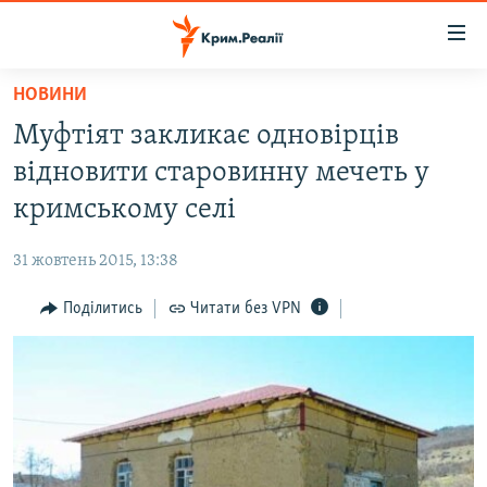
Доступність
посилання
Перейти
НОВИНИ
до
НОВИНИ
Муфтіят закликає одновірців
основного
ВОДА.КРИМ
матеріалу
відновити старовинну мечеть у
ВІДЕО ТА ФОТО
Перейти
кримському селі
до
ПОЛІТИКА
основної
31 жовтень 2015, 13:38
БЛОГИ
навігації
Перейти
Поділитись
Читати без VPN
ПОГЛЯД
до
ІНТЕРВ'Ю
пошуку
ВСЕ ЗА ДЕНЬ
СПЕЦПРОЕКТИ
ЯК ОБІЙТИ БЛОКУВАННЯ
ДЕПОРТАЦІЯ