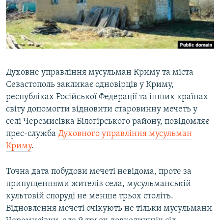
ВІДЕОУРОКИ «ELIFBE»
Русский
СВІДЧЕННЯ ОКУПАЦІЇ
Qırımtatar
УКРАЇНСЬКА ПРОБЛЕМА КРИМУ
ДОЛУЧАЙСЯ!
ІНФОГРАФІКА
Духовне управління мусульман Криму та міста
Севастополь закликає одновірців у Криму,
республіках Російської Федерації та інших країнах
Усі сайти RFE/RL
світу допомогти відновити старовинну мечеть у
селі Черемисівка Білогірського району, повідомляє
прес-служба
Духовного управління мусульман
Криму
.
Точна дата побудови мечеті невідома, проте за
припущеннями жителів села, мусульманській
культовій споруді не менше трьох століть.
Відновлення мечеті очікують не тільки мусульмани